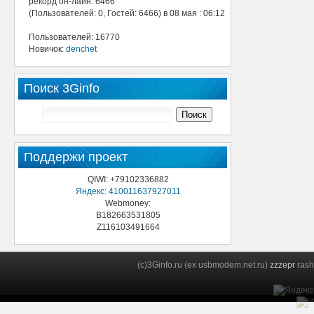
рекорд он-лайн: 6466
(Пользователей: 0, Гостей: 6466) в 08 мая : 06:12
Пользователей: 16770
Новичок:
denchet
Поиск 3Ginfo
Поддержи проект
QIWI: +79102336882
Яндекс: 410011637927011
Webmoney:
B182663531805
Z116103491664
(c)3Ginfo.ru (ex usbmodem.net.ru)
zzzepr
rash