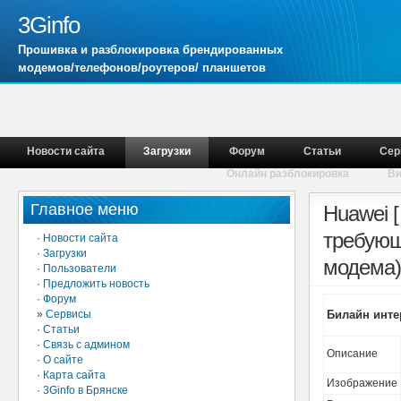
3Ginfo
Прошивка и разблокировка брендированных
модемов/телефонов/роутеров/ планшетов
Новости сайта
Загрузки
Форум
Статьи
Сер
Онлайн разблокировка
В
Главное меню
Huawei 
требующ
·
Новости сайта
·
Загрузки
модема)
·
Пользователи
·
Предложить новость
·
Форум
»
Сервисы
Билайн инте
·
Статьи
·
Связь с админом
Описание
·
О сайте
·
Карта сайта
Изображение
·
3Ginfo в Брянске