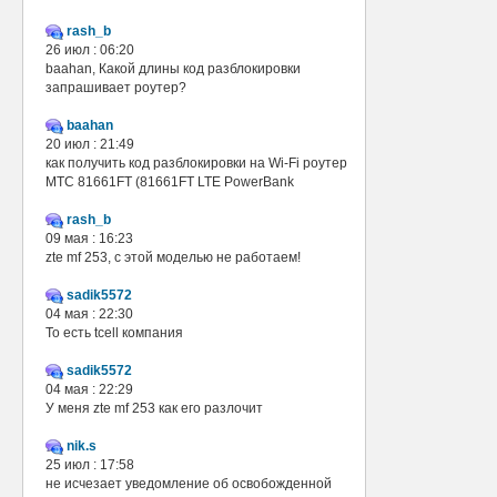
rash_b
26 июл : 06:20
baahan, Какой длины код разблокировки
запрашивает роутер?
baahan
20 июл : 21:49
как получить код разблокировки на Wi-Fi роутер
МТС 81661FT (81661FT LTE PowerBank
rash_b
09 мая : 16:23
zte mf 253, с этой моделью не работаем!
sadik5572
04 мая : 22:30
То есть tcell компания
sadik5572
04 мая : 22:29
У меня zte mf 253 как его разлочит
nik.s
25 июл : 17:58
не исчезает уведомление об освобожденной