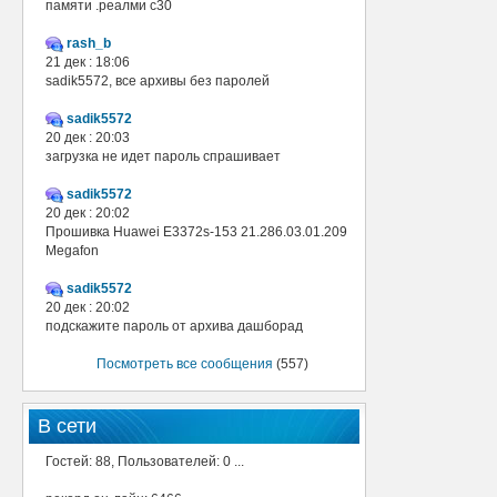
памяти .реалми с30
rash_b
21 дек : 18:06
sadik5572, все архивы без паролей
sadik5572
20 дек : 20:03
загрузка не идет пароль спрашивает
sadik5572
20 дек : 20:02
Прошивка Huawei E3372s-153 21.286.03.01.209
Megafon
sadik5572
20 дек : 20:02
подскажите пароль от архива дашборад
Посмотреть все сообщения
(557)
В сети
Гостей: 88, Пользователей: 0 ...