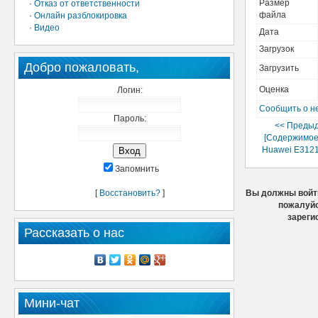
Размер
·
Отказ от ответственности
файла
·
Онлайн разблокировка
·
Видео
Дата
Загрузок
Добро пожаловать,
Загрузить
Оценка
Логин:
Сообщить о н
Пароль:
<< Преды
[Содержимое
Huawei E3121
Запомнить
[
Восстановить?
]
Вы должны войти
пожалуйс
зареги
Рассказать о нас
Мини-чат