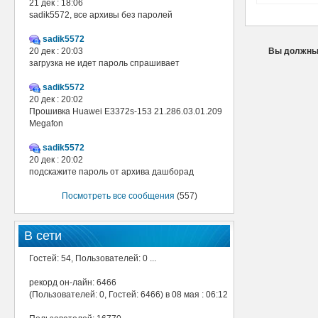
21 дек : 18:06
sadik5572, все архивы без паролей
sadik5572
20 дек : 20:03
Вы должны 
загрузка не идет пароль спрашивает
sadik5572
20 дек : 20:02
Прошивка Huawei E3372s-153 21.286.03.01.209
Megafon
sadik5572
20 дек : 20:02
подскажите пароль от архива дашборад
Посмотреть все сообщения
(557)
В сети
Гостей: 54, Пользователей: 0 ...
рекорд он-лайн: 6466
(Пользователей: 0, Гостей: 6466) в 08 мая : 06:12