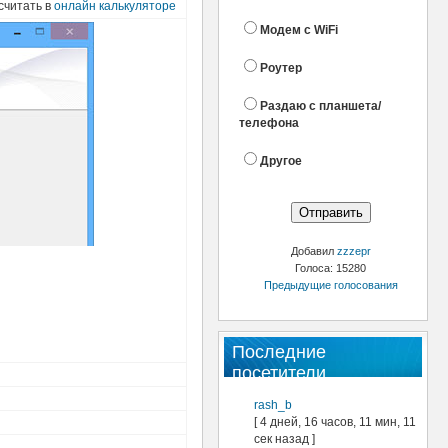
cчитать в
онлайн калькуляторе
Модем с WiFi
Роутер
Раздаю с планшета/
телефона
Другое
Добавил
zzzepr
Голоса: 15280
Предыдущие голосования
Последние
посетители
rash_b
[ 4 дней, 16 часов, 11 мин, 11
сек назад ]