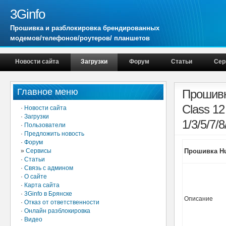
3Ginfo
Прошивка и разблокировка брендированных
модемов/телефонов/роутеров/ планшетов
Новости сайта
Загрузки
Форум
Статьи
Сер
Главное меню
Прошивк
Class 12
·
Новости сайта
·
Загрузки
1/3/5/7/8
·
Пользователи
·
Предложить новость
·
Форум
»
Сервисы
Прошивка Hua
·
Статьи
·
Связь с админом
·
О сайте
·
Карта сайта
·
3Ginfo в Брянске
Описание
·
Отказ от ответственности
·
Онлайн разблокировка
·
Видео