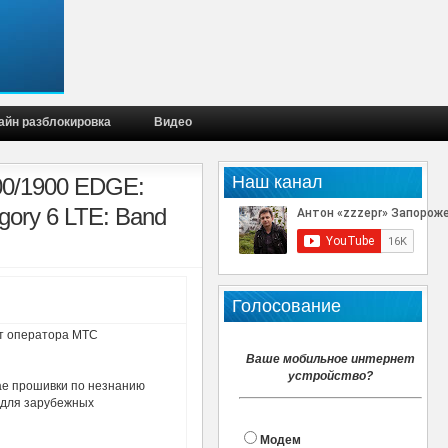
айн разблокировка
Видео
Наш канал
00/1900 EDGE:
gory 6 LTE: Band
Голосование
от оператора МТС
Ваше мобильное интернет
устройство?
ае прошивки по незнанию
 для зарубежных
Модем