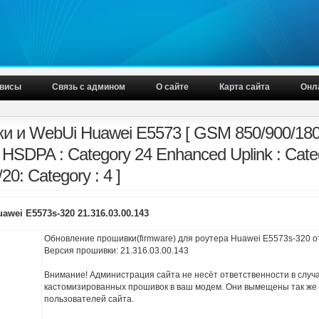
висы
Связь с админом
О сайте
Карта сайта
Онл
и и WebUi Huawei E5573 [ GSM 850/900/18
 HSDPA : Category 24 Enhanced Uplink : Cate
/20: Category : 4 ]
wei E5573s-320 21.316.03.00.143
Обновление прошивки(firmware) для роутера Huawei E5573s-320 
Версия прошивки: 21.316.03.00.143
Внимание! Администрация сайта не несёт ответственности в случ
кастомизированных прошивок в ваш модем. Они вымещены так же
пользователей сайта.