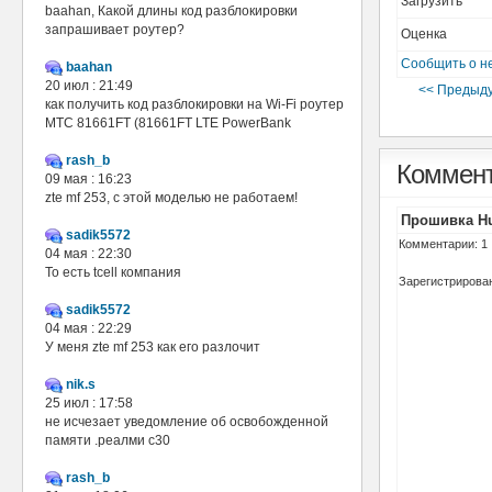
Загрузить
baahan, Какой длины код разблокировки
запрашивает роутер?
Оценка
Сообщить о н
baahan
20 июл : 21:49
<< Предыду
как получить код разблокировки на Wi-Fi роутер
МТС 81661FT (81661FT LTE PowerBank
rash_b
Коммен
09 мая : 16:23
zte mf 253, с этой моделью не работаем!
Прошивка Hua
sadik5572
Комментарии: 1
04 мая : 22:30
То есть tcell компания
Зарегистрирован
sadik5572
04 мая : 22:29
У меня zte mf 253 как его разлочит
nik.s
25 июл : 17:58
не исчезает уведомление об освобожденной
памяти .реалми с30
rash_b