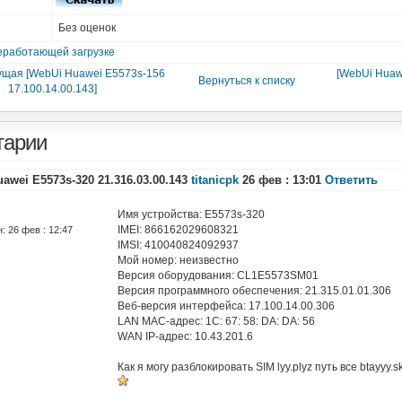
Без оценок
еработающей загрузке
щая [WebUi Huawei E5573s-156
[WebUi Huaw
Вернуться к списку
17.100.14.00.143]
тарии
wei E5573s-320 21.316.03.00.143
titanicpk
26 фев : 13:01
Ответить
Имя устройства: E5573s-320
IMEI: 866162029608321
: 26 фев : 12:47
IMSI: 410040824092937
Мой номер: неизвестно
Версия оборудования: CL1E5573SM01
Версия программного обеспечения: 21.315.01.01.306
Веб-версия интерфейса: 17.100.14.00.306
LAN MAC-адрес: 1C: 67: 58: DA: DA: 56
WAN IP-адрес: 10.43.201.6
Как я могу разблокировать SIM lyy.plyz путь все btayyy.s