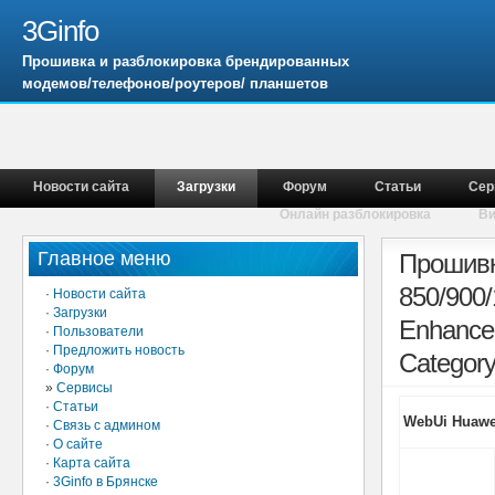
3Ginfo
Прошивка и разблокировка брендированных
модемов/телефонов/роутеров/ планшетов
Новости сайта
Загрузки
Форум
Статьи
Сер
Онлайн разблокировка
В
Главное меню
Прошивк
850/900
·
Новости сайта
·
Загрузки
Enhanced
·
Пользователи
·
Предложить новость
Category 
·
Форум
»
Сервисы
·
Статьи
WebUi Huawei
·
Связь с админом
·
О сайте
·
Карта сайта
·
3Ginfo в Брянске