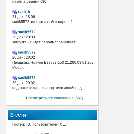
памяти .реалми с30
rash_b
21 дек : 18:06
sadik5572, все архивы без паролей
sadik5572
20 дек : 20:03
загрузка не идет пароль спрашивает
sadik5572
20 дек : 20:02
Прошивка Huawei E3372s-153 21.286.03.01.209
Megafon
sadik5572
20 дек : 20:02
подскажите пароль от архива дашборад
Посмотреть все сообщения
(557)
В сети
Гостей: 43, Пользователей: 0 ...