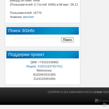
рекорд он-лайн: 6466
(Пользователей: 0, Гостей: 6466) в 08 мая : 06:12
Пользователей: 16770
Новичок:
denchet
Поиск 3Ginfo
Поддержи проект
QIWI: +79102336882
Яндекс: 410011637927011
Webmoney:
B182663531805
Z116103491664
(c)3Ginfo.ru (ex usbmodem.net.ru)
zzzepr
rash