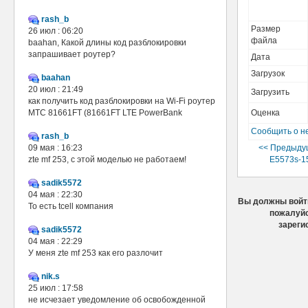
rash_b
Размер
26 июл : 06:20
файла
baahan, Какой длины код разблокировки
запрашивает роутер?
Дата
Загрузок
baahan
20 июл : 21:49
Загрузить
как получить код разблокировки на Wi-Fi роутер
МТС 81661FT (81661FT LTE PowerBank
Оценка
Сообщить о н
rash_b
09 мая : 16:23
<< Предыду
zte mf 253, с этой моделью не работаем!
E5573s-15
sadik5572
04 мая : 22:30
Вы должны войти
То есть tcell компания
пожалуйс
зареги
sadik5572
04 мая : 22:29
У меня zte mf 253 как его разлочит
nik.s
25 июл : 17:58
не исчезает уведомление об освобожденной