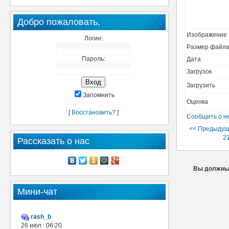
Добро пожаловать,
Изображение
Логин:
Размер файл
Пароль:
Дата
Загрузок
Загрузить
Запомнить
Оценка
[
Восстановить?
]
Сообщить о н
<< Предыдущ
21
Рассказать о нас
Вы должны 
Мини-чат
rash_b
26 июл : 06:20