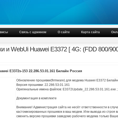
висы
Связь с админом
О сайте
Карта сайта
Онл
и и WebUi Huawei E3372 [ 4G: (FDD 800/900
awei E3372s-153 22.286.53.01.161 Билайн Россия
Обновление прошивки(firmware) для модема Huawei E3372 Билайн
Версия прошивки: 22.286.53.01.161
Оригинальные имена файлов: E3372Update_22.286.53.01.161.exe ;
Документация в комплекте
Внимание! Администрация сайта не несёт ответственности в случ
кастомизированных прошивок в ваш модем. Или вывода из строя 
сменить версию прошивки заведомо рабочего модема только Ваше