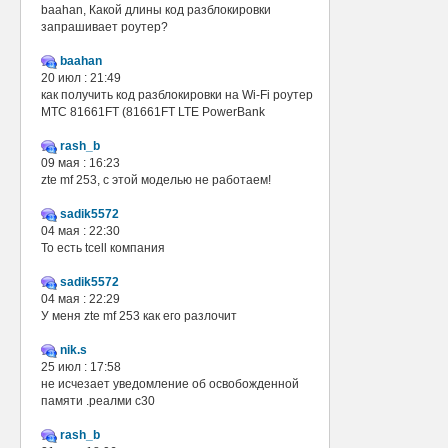
baahan, Какой длины код разблокировки
запрашивает роутер?
baahan
20 июл : 21:49
как получить код разблокировки на Wi-Fi роутер
МТС 81661FT (81661FT LTE PowerBank
rash_b
09 мая : 16:23
zte mf 253, с этой моделью не работаем!
sadik5572
04 мая : 22:30
То есть tcell компания
sadik5572
04 мая : 22:29
У меня zte mf 253 как его разлочит
nik.s
25 июл : 17:58
не исчезает уведомление об освобожденной
памяти .реалми с30
rash_b