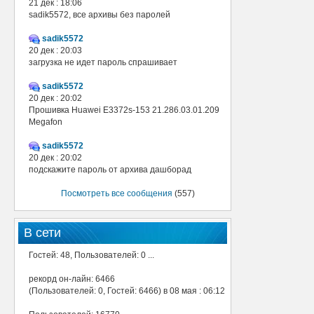
21 дек : 18:06
sadik5572, все архивы без паролей
sadik5572
20 дек : 20:03
загрузка не идет пароль спрашивает
sadik5572
20 дек : 20:02
Прошивка Huawei E3372s-153 21.286.03.01.209
Megafon
sadik5572
20 дек : 20:02
подскажите пароль от архива дашборад
Посмотреть все сообщения
(557)
В сети
Гостей: 48, Пользователей: 0 ...
рекорд он-лайн: 6466
(Пользователей: 0, Гостей: 6466) в 08 мая : 06:12