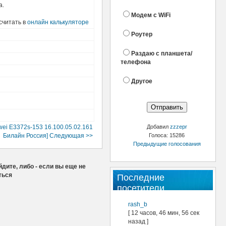
а.
Модем с WiFi
cчитать в
онлайн калькуляторе
Роутер
Раздаю с планшета/
телефона
Другое
ei E3372s-153 16.100.05.02.161
Добавил
zzzepr
Билайн Россия] Следующая >>
Голоса: 15286
Предыдущие голосования
дите, либо - если вы еще не
ться
Последние
посетители
rash_b
[ 12 часов, 46 мин, 56 сек
назад ]