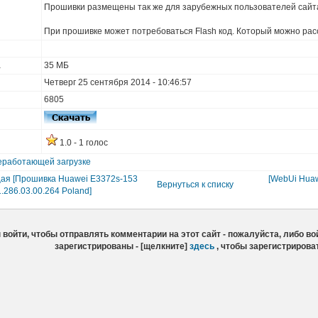
Прошивки размещены так же для зарубежных пользователей сайт
При прошивке может потребоваться Flash код. Который можно рас
а
35 МБ
Четверг 25 сентября 2014 - 10:46:57
6805
1.0 - 1 голос
еработающей загрузке
ая [Прошивка Huawei E3372s-153
[WebUi Huaw
Вернуться к списку
.286.03.00.264 Poland]
войти, чтобы отправлять комментарии на этот сайт - пожалуйста, либо вой
зарегистрированы - [щелкните]
здесь
, чтобы зарегистрирова