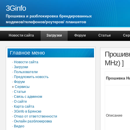
3Ginfo
Прошивка и разблокировка брендированных
модемов/телефонов/роутеров/ планшетов
Новости сайта
Загрузки
Форум
Статьи
Сер
Главное меню
Прошивк
MHz) ]
·
Новости сайта
·
Загрузки
·
Пользователи
·
Предложить новость
Прошивка Hu
·
Форум
»
Сервисы
·
Статьи
·
Связь с админом
·
О сайте
·
Карта сайта
·
3Ginfo в Брянске
Описание
·
Отказ от ответственности
·
Онлайн разблокировка
·
Видео