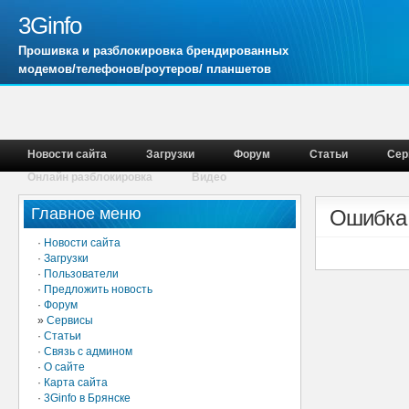
3Ginfo
Прошивка и разблокировка брендированных
модемов/телефонов/роутеров/ планшетов
Новости сайта
Загрузки
Форум
Статьи
Сер
Онлайн разблокировка
Видео
Главное меню
Ошибка
·
Новости сайта
·
Загрузки
·
Пользователи
·
Предложить новость
·
Форум
»
Сервисы
·
Статьи
·
Связь с админом
·
О сайте
·
Карта сайта
·
3Ginfo в Брянске