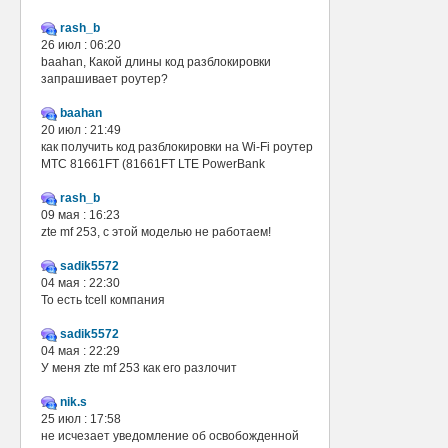
rash_b
26 июл : 06:20
baahan, Какой длины код разблокировки
запрашивает роутер?
baahan
20 июл : 21:49
как получить код разблокировки на Wi-Fi роутер
МТС 81661FT (81661FT LTE PowerBank
rash_b
09 мая : 16:23
zte mf 253, с этой моделью не работаем!
sadik5572
04 мая : 22:30
То есть tcell компания
sadik5572
04 мая : 22:29
У меня zte mf 253 как его разлочит
nik.s
25 июл : 17:58
не исчезает уведомление об освобожденной