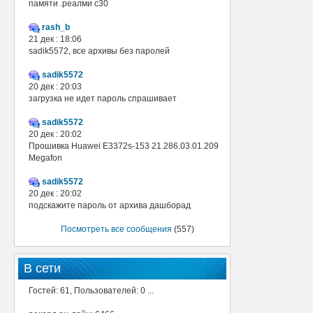
памяти .реалми с30
rash_b
21 дек : 18:06
sadik5572, все архивы без паролей
sadik5572
20 дек : 20:03
загрузка не идет пароль спрашивает
sadik5572
20 дек : 20:02
Прошивка Huawei E3372s-153 21.286.03.01.209
Megafon
sadik5572
20 дек : 20:02
подскажите пароль от архива дашборад
Посмотреть все сообщения
(557)
В сети
Гостей: 61, Пользователей: 0 ...