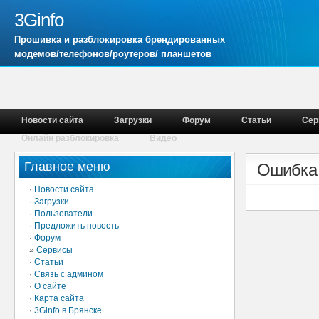
3Ginfo
Прошивка и разблокировка брендированных
модемов/телефонов/роутеров/ планшетов
Новости сайта
Загрузки
Форум
Статьи
Сер
Онлайн разблокировка
Видео
Главное меню
Ошибка
·
Новости сайта
·
Загрузки
·
Пользователи
·
Предложить новость
·
Форум
»
Сервисы
·
Статьи
·
Связь с админом
·
О сайте
·
Карта сайта
·
3Ginfo в Брянске