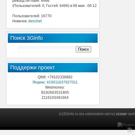
рекорд он-лайн: 6466
(Пользователей: 0, Гостей: 6466) в 08 мая : 06:12
Пользователей: 16770
Новичок:
denchet
Поиск 3Ginfo
Поддержи проект
QIWI: +79102336882
Яндекс: 410011637927011
Webmoney:
B182663531805
Z116103491664
(c)3Ginfo.ru (ex usbmodem.net.ru)
zzzepr
rash