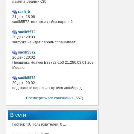
памяти .реалми с30
rash_b
21 дек : 18:06
sadik5572, все архивы без паролей
sadik5572
20 дек : 20:03
загрузка не идет пароль спрашивает
sadik5572
20 дек : 20:02
Прошивка Huawei E3372s-153 21.286.03.01.209
Megafon
sadik5572
20 дек : 20:02
подскажите пароль от архива дашборад
Посмотреть все сообщения
(557)
В сети
Гостей: 40, Пользователей: 0 ...