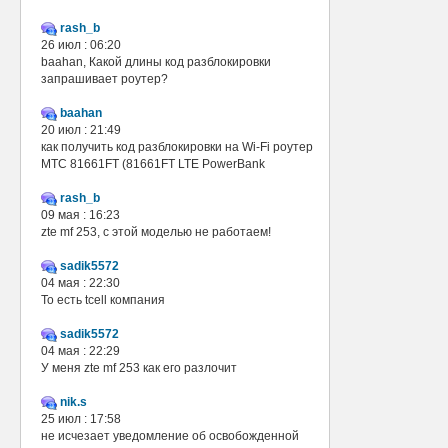
rash_b
26 июл : 06:20
baahan, Какой длины код разблокировки
запрашивает роутер?
baahan
20 июл : 21:49
как получить код разблокировки на Wi-Fi роутер
МТС 81661FT (81661FT LTE PowerBank
rash_b
09 мая : 16:23
zte mf 253, с этой моделью не работаем!
sadik5572
04 мая : 22:30
То есть tcell компания
sadik5572
04 мая : 22:29
У меня zte mf 253 как его разлочит
nik.s
25 июл : 17:58
не исчезает уведомление об освобожденной