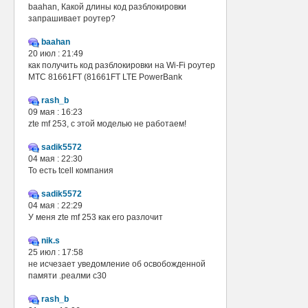
baahan, Какой длины код разблокировки
запрашивает роутер?
baahan
20 июл : 21:49
как получить код разблокировки на Wi-Fi роутер
МТС 81661FT (81661FT LTE PowerBank
rash_b
09 мая : 16:23
zte mf 253, с этой моделью не работаем!
sadik5572
04 мая : 22:30
То есть tcell компания
sadik5572
04 мая : 22:29
У меня zte mf 253 как его разлочит
nik.s
25 июл : 17:58
не исчезает уведомление об освобожденной
памяти .реалми с30
rash_b