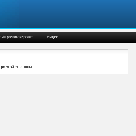
айн разблокировка
Видео
тра этой страницы.