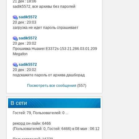
21 дек : 18:06
sadik5572, все архивы без паролей
sadik5572
20 дек : 20:03
загрузка не идет пароль спрашивает
sadik5572
20 дек : 20:02
Прошивка Huawei E3372s-153 21.286.03.01.209
Megafon
sadik5572
20 дек : 20:02
подскажите пароль от архива дашборад
Посмотреть все сообщения
(557)
В сети
Гостей: 79, Пользователей: 0 ...
рекорд он-лайн: 6466
(Пользователей: 0, Гостей: 6466) в 08 мая : 06:12