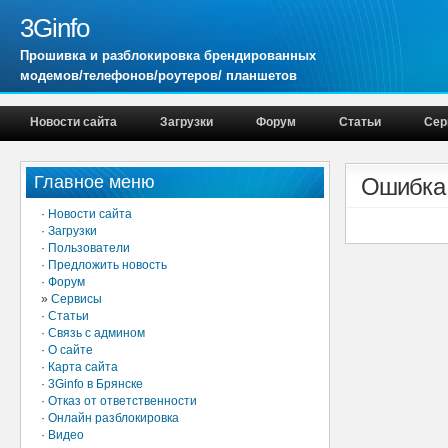
3Ginfo
Прошивка и разблокировка брендированных
модемов/телефонов/роутеров/ планшетов
Новости сайта
Загрузки
Форум
Статьи
Сер
Главное меню
Ошибка
·
Новости сайта
·
Загрузки
·
Пользователи
·
Предложить новость
·
Форум
»
Сервисы
·
Статьи
·
Связь с админом
·
О сайте
·
Карта сайта
·
3Ginfo в Брянске
·
Отказ от ответственности
·
Онлайн разблокировка
·
Видео