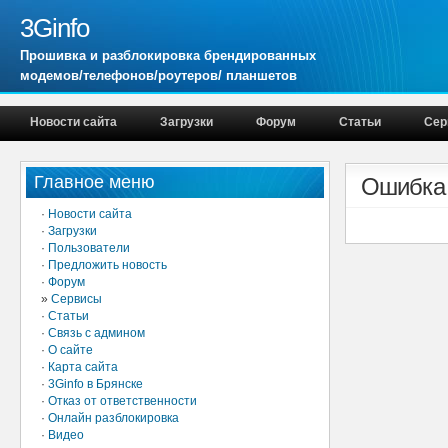
3Ginfo
Прошивка и разблокировка брендированных
модемов/телефонов/роутеров/ планшетов
Новости сайта
Загрузки
Форум
Статьи
Сер
Главное меню
Ошибка
·
Новости сайта
·
Загрузки
·
Пользователи
·
Предложить новость
·
Форум
»
Сервисы
·
Статьи
·
Связь с админом
·
О сайте
·
Карта сайта
·
3Ginfo в Брянске
·
Отказ от ответственности
·
Онлайн разблокировка
·
Видео