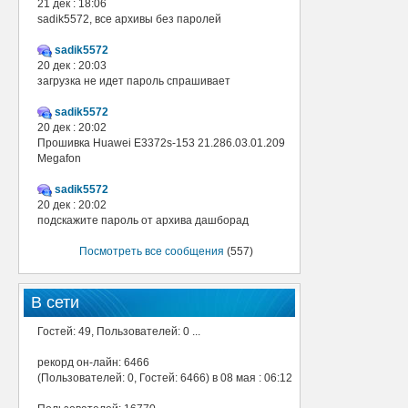
21 дек : 18:06
sadik5572, все архивы без паролей
sadik5572
20 дек : 20:03
загрузка не идет пароль спрашивает
sadik5572
20 дек : 20:02
Прошивка Huawei E3372s-153 21.286.03.01.209
Megafon
sadik5572
20 дек : 20:02
подскажите пароль от архива дашборад
Посмотреть все сообщения
(557)
В сети
Гостей: 49, Пользователей: 0 ...
рекорд он-лайн: 6466
(Пользователей: 0, Гостей: 6466) в 08 мая : 06:12