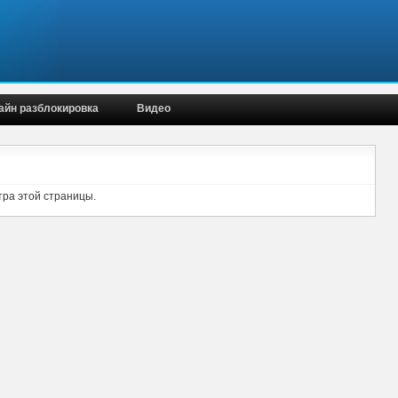
айн разблокировка
Видео
тра этой страницы.