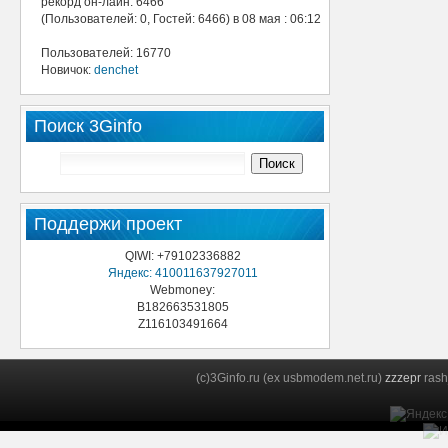
рекорд он-лайн: 6466
(Пользователей: 0, Гостей: 6466) в 08 мая : 06:12
Пользователей: 16770
Новичок:
denchet
Поиск 3Ginfo
Поддержи проект
QIWI: +79102336882
Яндекс: 410011637927011
Webmoney:
B182663531805
Z116103491664
(c)3Ginfo.ru (ex usbmodem.net.ru)
zzzepr
rash