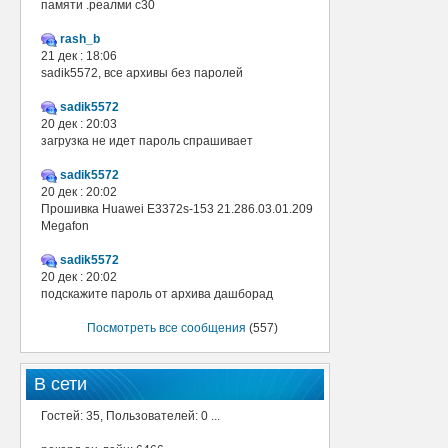
памяти .реалми с30
rash_b
21 дек : 18:06
sadik5572, все архивы без паролей
sadik5572
20 дек : 20:03
загрузка не идет пароль спрашивает
sadik5572
20 дек : 20:02
Прошивка Huawei E3372s-153 21.286.03.01.209
Megafon
sadik5572
20 дек : 20:02
подскажите пароль от архива дашборад
Посмотреть все сообщения
(557)
В сети
Гостей: 35, Пользователей: 0 ...