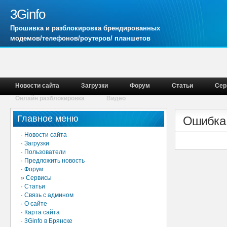
3Ginfo
Прошивка и разблокировка брендированных
модемов/телефонов/роутеров/ планшетов
Новости сайта
Загрузки
Форум
Статьи
Сер
Онлайн разблокировка
Видео
Главное меню
Ошибка
·
Новости сайта
·
Загрузки
·
Пользователи
·
Предложить новость
·
Форум
»
Сервисы
·
Статьи
·
Связь с админом
·
О сайте
·
Карта сайта
·
3Ginfo в Брянске