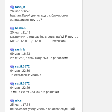
rash_b
26 июл : 06:20
baahan, Какой длины код разблокировки
запрашивает роутер?
baahan
20 июл : 21:49
как получить код разблокировки на Wi-Fi роутер
МТС 81661FT (81661FT LTE PowerBank
rash_b
09 мая : 16:23
zte mf 253, с этой моделью не работаем!
sadik5572
04 мая : 22:30
То есть tcell компания
sadik5572
04 мая : 22:29
У меня zte mf 253 как его разлочит
nik.s
25 июл : 17:58
не исчезает уведомление об освобожденной