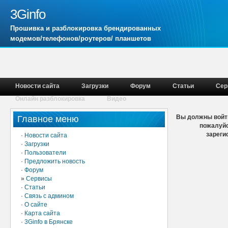
3Ginfo
Прошивка и разблокировка брендированных
модемов/телефонов/роутеров/ планшетов
Новости сайта
Загрузки
Форум
Статьи
Сер
Онлайн разблокировка
Видео
Вы должны войти
Главное меню
пожалуйс
зареги
·
Новости сайта
·
Загрузки
·
Пользователи
·
Предложить новость
·
Форум
»
Сервисы
·
Статьи
·
Связь с админом
·
О сайте
·
Карта сайта
·
3Ginfo в Брянске