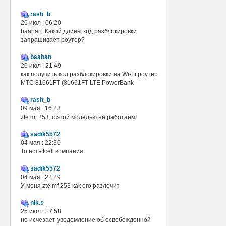
rash_b
26 июл : 06:20
baahan, Какой длины код разблокировки
запрашивает роутер?
baahan
20 июл : 21:49
как получить код разблокировки на Wi-Fi роутер
МТС 81661FT (81661FT LTE PowerBank
rash_b
09 мая : 16:23
zte mf 253, с этой моделью не работаем!
sadik5572
04 мая : 22:30
То есть tcell компания
sadik5572
04 мая : 22:29
У меня zte mf 253 как его разлочит
nik.s
25 июл : 17:58
не исчезает уведомление об освобожденной