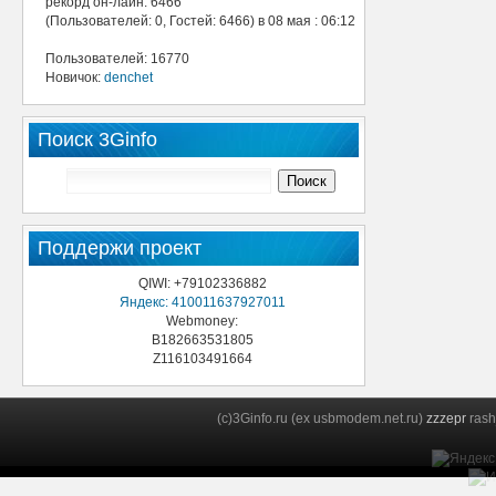
рекорд он-лайн: 6466
(Пользователей: 0, Гостей: 6466) в 08 мая : 06:12
Пользователей: 16770
Новичок:
denchet
Поиск 3Ginfo
Поддержи проект
QIWI: +79102336882
Яндекс: 410011637927011
Webmoney:
B182663531805
Z116103491664
(c)3Ginfo.ru (ex usbmodem.net.ru)
zzzepr
rash