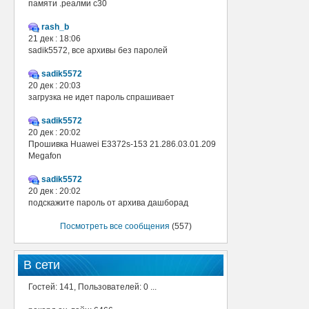
памяти .реалми с30
rash_b
21 дек : 18:06
sadik5572, все архивы без паролей
sadik5572
20 дек : 20:03
загрузка не идет пароль спрашивает
sadik5572
20 дек : 20:02
Прошивка Huawei E3372s-153 21.286.03.01.209
Megafon
sadik5572
20 дек : 20:02
подскажите пароль от архива дашборад
Посмотреть все сообщения
(557)
В сети
Гостей: 141, Пользователей: 0 ...