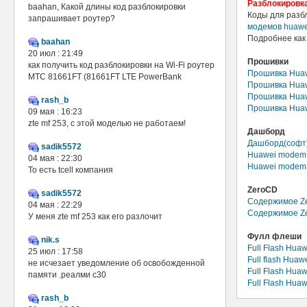
Разблокировк
baahan, Какой длины код разблокировки
Коды для разб
запрашивает роутер?
модемов huawe
Подробнее как
baahan
20 июл : 21:49
Прошивки
как получить код разблокировки на Wi-Fi роутер
Прошивка Huaw
МТС 81661FT (81661FT LTE PowerBank
Прошивка Huaw
Прошивка Huaw
rash_b
Прошивка Huaw
09 мая : 16:23
zte mf 253, с этой моделью не работаем!
Дашборд
Дашборд(софт)
sadik5572
Huawei modem 
04 мая : 22:30
Huawei modem 
То есть tcell компания
ZeroCD
sadik5572
Содержимое Z
04 мая : 22:29
Содержимое Ze
У меня zte mf 253 как его разлочит
Фулл флеши
nik.s
Full Flash Hua
25 июл : 17:58
Full flash Hua
не исчезает уведомление об освобожденной
Full Flash Hua
памяти .реалми с30
Full Flash Hua
rash_b