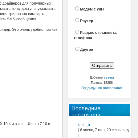
р драйверов для популярных
вать точку доступа, указывать
Модем с WiFi
арегистрирована сим-карта,
влять SMS-сообщения.
Роутер
идер. Это очень удобно, так как
Раздаю с планшета/
телефона
Другое
Добавил
zzzepr
Голоса: 15286
Предыдущие голосования
Последние
посетители
 10.4 и выше, Ubuntu 7.10 и
rash_b
[ 6 часов, 7 мин, 29 сек назад
]