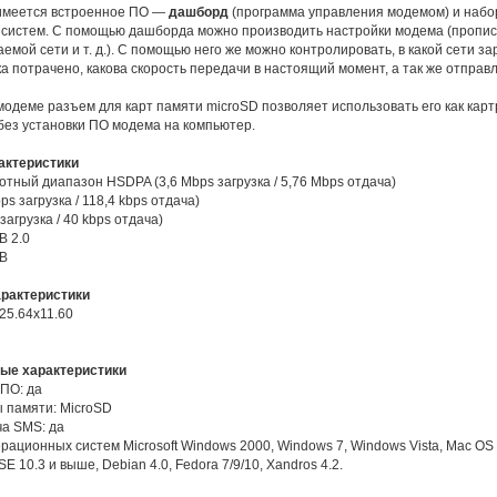
имеется встроенное ПО —
дашборд
(программа управления модемом) и набо
систем. С помощью дашборда можно производить настройки модема (прописы
емой сети и т. д.). С помощью него же можно контролировать, в какой сети з
а потрачено, какова скорость передачи в настоящий момент, а так же отпра
одеме разъем для карт памяти microSD позволяет использовать его как картр
 без установки ПО модема на компьютер.
актеристики
отный диапазон HSDPA (3,6 Mbps загрузка / 5,76 Mbps отдача)
ps загрузка / 118,4 kbps отдача)
загрузка / 40 kbps отдача)
B 2.0
SB
арактеристики
25.64х11.60
ые характеристики
 ПО: да
ы памяти: MicroSD
а SMS: да
ационных систем Microsoft Windows 2000, Windows 7, Windows Vista, Mac OS Х
 10.3 и выше, Debian 4.0, Fedora 7/9/10, Xandros 4.2.