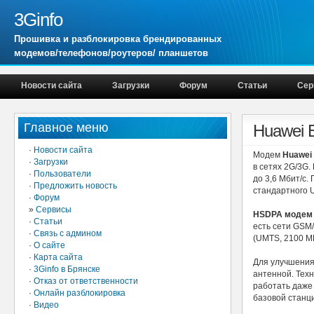
3Ginfo
Прошивка и разблокировка брендированных
модемов/телефонов/роутеров/ планшетов
Новости сайта
Загрузки
Форум
Статьи
Сер
Главное меню
Huawei 
·
Новости сайта
Модем
Huawei
·
Загрузки
в сетях 2G/3G.
·
Пользователи
до 3,6 Мбит/с.
·
Предложить новость
стандартного 
·
Форум
»
Сервисы
HSDPA модем 
·
Статьи
есть сети GSM
·
Связь с админом
(UMTS, 2100 М
·
О сайте
·
Карта сайта
Для улучшения
·
3Ginfo в Брянске
антенной. Тех
·
Отказ от ответственности
работать даже
·
Онлайн разблокировка
базовой станции
·
Видео