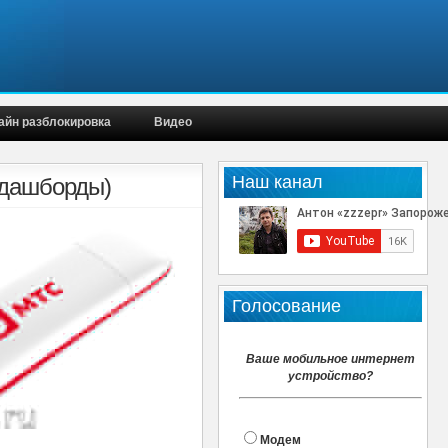
айн разблокировка
Видео
Наш канал
 дашборды)
Голосование
Ваше мобильное интернет
устройство?
Модем