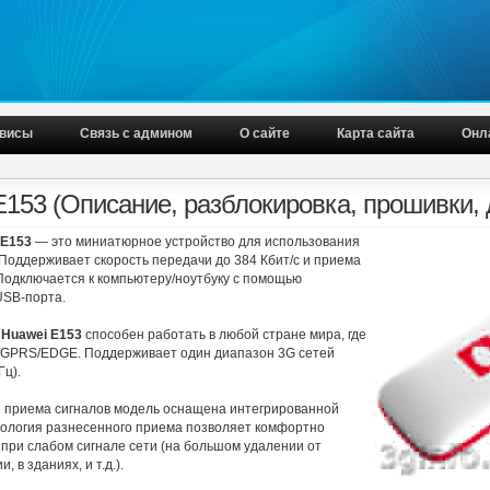
висы
Связь с админом
О сайте
Карта сайта
Онл
E153 (Описание, разблокировка, прошивки,
 E153
— это миниатюрное устройство для использования
 Поддерживает скорость передачи до 384 Кбит/с и приема
 Подключается к компьютеру/ноутбуку с помощью
USB-порта.
Huawei E153
способен работать в любой стране мира, где
/GPRS/EDGE. Поддерживает один диапазон 3G сетей
Гц).
 приема сигналов модель оснащена интегрированной
нология разнесенного приема позволяет комфортно
 при слабом сигнале сети (на большом удалении от
, в зданиях, и т.д.).