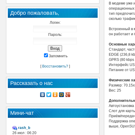
В модеме уже 
операционных 
Добро пожаловать,
тип предпочита
сколько трафик
Логин:
Встроенный в м
он работает и
Пароль:
Основные хар
Стандарт, част
EDGE (236,8 kb
Запомнить
GPRS (80 kbps 
Интерфейс US
[
Восстановить?
]
Питание от U
Физические х
Рассказать о нас
Размер: 70.15х
Вес: 25
Дополнительн
Автоустановка
Слот для карт
Мини-чат
Приём/передач
Поддержка опер
выше, OpenSUSE
rash_b
26 июл : 06:20