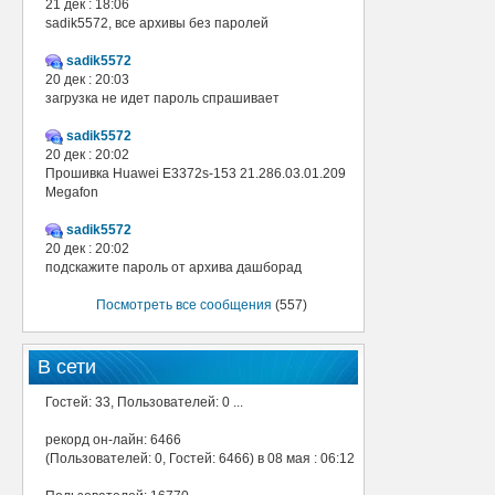
21 дек : 18:06
sadik5572, все архивы без паролей
sadik5572
20 дек : 20:03
загрузка не идет пароль спрашивает
sadik5572
20 дек : 20:02
Прошивка Huawei E3372s-153 21.286.03.01.209
Megafon
sadik5572
20 дек : 20:02
подскажите пароль от архива дашборад
Посмотреть все сообщения
(557)
В сети
Гостей: 33, Пользователей: 0 ...
рекорд он-лайн: 6466
(Пользователей: 0, Гостей: 6466) в 08 мая : 06:12