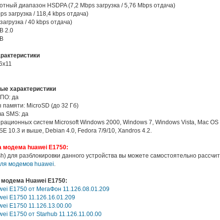
отный диапазон HSDPA (7,2 Mbps загрузка / 5,76 Mbps отдача)
ps загрузка / 118,4 kbps отдача)
загрузка / 40 kbps отдача)
B 2.0
SB
арактеристики
6х11
ые характеристики
 ПО: да
 памяти: MicroSD (до 32 Гб)
а SMS: да
ационных систем Microsoft Windows 2000, Windows 7, Windows Vista, Mac OS Х
 10.3 и выше, Debian 4.0, Fedora 7/9/10, Xandros 4.2.
 модема huawei E1750:
ash) для разблокировки данного устройства вы можете самостоятельно рассч
для модемов huawei
.
 модема Huawei E1750:
ei E1750 от МегаФон 11.126.08.01.209
ei E1750 11.126.16.01.209
ei E1750 11.126.13.00.00
i E1750 от Starhub 11.126.11.00.00