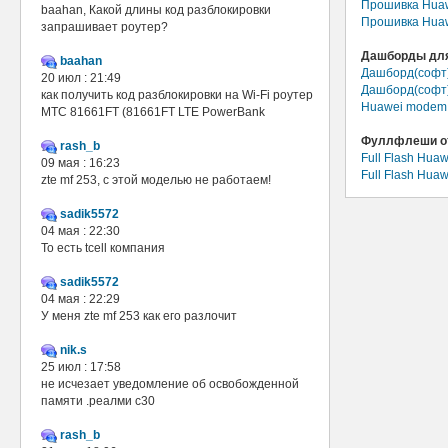
Прошивка Huaw
baahan, Какой длины код разблокировки
Прошивка Huaw
запрашивает роутер?
Дашборды для
baahan
Дашборд(софт)
20 июл : 21:49
Дашборд(софт) 
как получить код разблокировки на Wi-Fi роутер
Huawei modem 
МТС 81661FT (81661FT LTE PowerBank
Фуллфлеши от
rash_b
Full Flash Hua
09 мая : 16:23
Full Flash Hua
zte mf 253, с этой моделью не работаем!
sadik5572
04 мая : 22:30
То есть tcell компания
sadik5572
04 мая : 22:29
У меня zte mf 253 как его разлочит
nik.s
25 июл : 17:58
не исчезает уведомление об освобожденной
памяти .реалми с30
rash_b