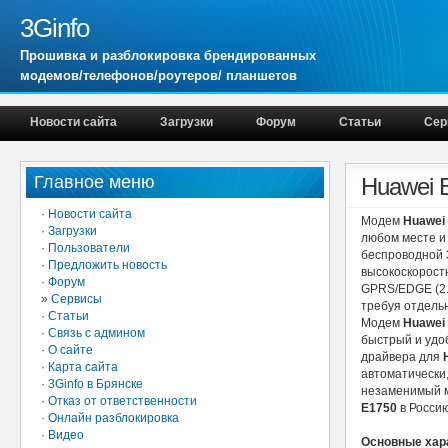
3Ginfo
Прошивка и разблокировка брендированных
модемов/телефонов/роутеров/ планшетов
Новости сайта
Загрузки
Форум
Статьи
Сер
Главное меню
Huawei 
·
Новости сайта
Модем
Huawei
·
Загрузки
любом месте и
·
Пользователи
беспроводной 
·
Предложить новость
высокоскорост
·
Форум
GPRS/EDGE (2.
»
Сервисы
требуя отдель
·
Статьи
Модем
Huawei
·
Связь с админом
быстрый и удо
·
О сайте
драйвера для
·
Карта сайта
автоматически,
·
3Ginfo в Брянске
незаменимый м
·
Отказ от ответственности
E1750
в Россию
·
Онлайн разблокировка
·
Видео
Основные хар