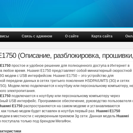
висы
Связь с админом
О сайте
Карта сайта
Онл
E1750 (Описание, разблокировка, прошивки
 E1750
простое и удобное решение для полноценного доступа в Интернет в
 в любое время. Huawei E1750 представляет собой миниатюрный скоростной
3G модем с USB интерфейсом. Huawei E1750 – это устройство для
ной передачи данных в сетях третьего поколения HSDPA/UMTS (3G) и сетях
5G). Модем легко подключается к ноутбуку или персональному компьютеру, н
ного электропитания.
 E1750
подключается к ноутбуку или персональному компьютеру через
бный USB интерфейс. Программное обеспечение, руководство пользователя 
Huawei E1750
распространяются на самом модеме и устанавливаются
 как только модем будет вставлен в ноутбук первый раз.
Huawei E1750
одем в местности с неуверенным приемом 3g сети. Данная модель
Huawei
 поступала только под брендом МегаФон.
актеристики