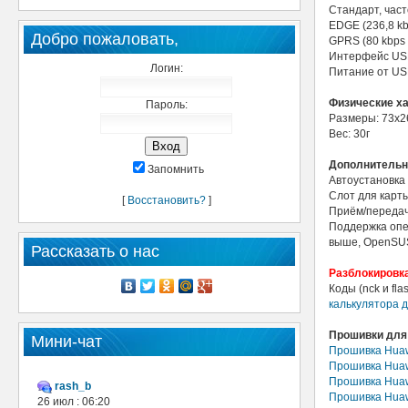
Стандарт, част
EDGE (236,8 kb
Добро пожаловать,
GPRS (80 kbps 
Интерфейс US
Логин:
Питание от U
Физические х
Пароль:
Размеры: 73х2
Вес: 30г
Дополнительн
Запомнить
Автоустановка
Слот для карты
[
Восстановить?
]
Приём/передач
Поддержка опер
выше, OpenSUSE
Рассказать о нас
Разблокировка
Коды (nck и fl
калькулятора 
Прошивки для
Мини-чат
Прошивка Huaw
Прошивка Huaw
Прошивка Huaw
rash_b
Прошивка Huawe
26 июл : 06:20