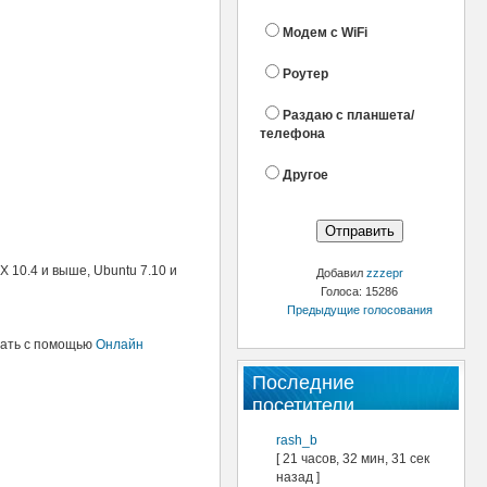
Модем с WiFi
Роутер
Раздаю с планшета/
телефона
Другое
 10.4 и выше, Ubuntu 7.10 и
Добавил
zzzepr
Голоса: 15286
Предыдущие голосования
итать с помощью
Онлайн
Последние
посетители
rash_b
[ 21 часов, 32 мин, 31 сек
назад ]