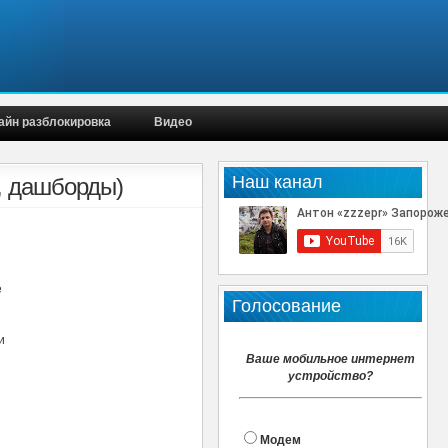
айн разблокировка
Видео
Наш канал
, дашборды)
е
Голосование
и
Ваше мобильное интернет
устройство?
Модем