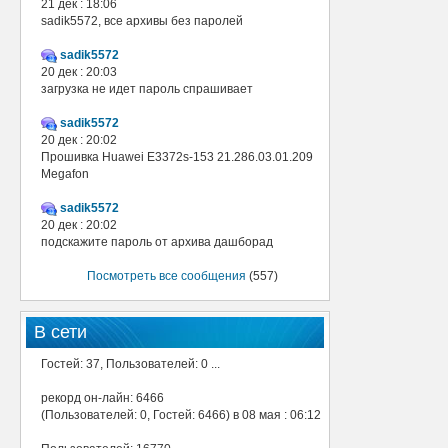
21 дек : 18:06
sadik5572, все архивы без паролей
sadik5572
20 дек : 20:03
загрузка не идет пароль спрашивает
sadik5572
20 дек : 20:02
Прошивка Huawei E3372s-153 21.286.03.01.209
Megafon
sadik5572
20 дек : 20:02
подскажите пароль от архива дашборад
Посмотреть все сообщения
(557)
В сети
Гостей: 37, Пользователей: 0 ...
рекорд он-лайн: 6466
(Пользователей: 0, Гостей: 6466) в 08 мая : 06:12