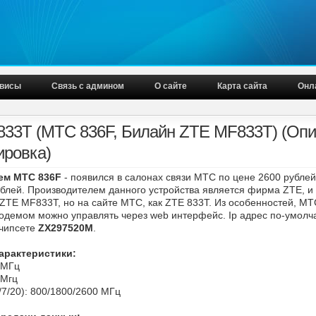
висы
Связь с админом
О сайте
Карта сайта
Онл
33T (МТС 836F, Билайн ZTE MF833T) (Опи
ировка)
ем МТС 836F
- появился в салонах связи МТС по цене 2600 рублей
блей. Производителем данного устройства является фирма ZTE, и
 ZTE MF833T, но на сайте МТС, как ZTE 833T. Из особенностей, МТ
одемом можно управлять через web интерфейс. Ip адрес по-умолч
 чипсете
ZX297520M
.
арактеристики:
0МГц
0Мгц
7/20): 800/1800/2600 МГц