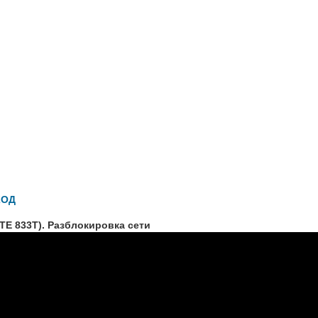
КОД
TE 833T). Разблокировка сети