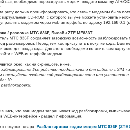
ний шаг, необходимо перезагрузить модем, вводите команду AT+Z
.
ма putty должна проинформировать, что связь с модемом была пот
к виртуальный CD-ROM, с которого вы уже можете установить необ
правлять модемом через web интерфейс по адресу 192.168.0.1 (ка
ка / разлочка МТС 836F, Билайн ZTE MF833T
итель МТС 836F сохраняет заводскую возможность разблокировать 
од разблокировки. Перед тем как приступать к покупке кода, Вам 
и окно для ввода кода. Для этого необходимо вставить сим-карту о
 зайти в WEB-интерфейс модема.
явится окно, как на скриншоте, ниже.
заблокировано! Устройство предназначено для работы с SIM-к
 пожалуйста введите код разблокировки сети или установите
да: 10
 разблокировки:
ившись, что ваш модем запрашивает код разблокировки, выписывае
и в WEB-интерфейсе - раздел Информация.
 к покупке товара:
Разблокировка кодом модем МТС 836F (ZTE 