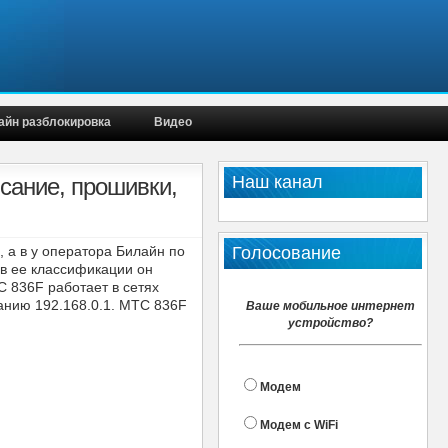
айн разблокировка
Видео
Наш канал
сание, прошивки,
, а в у оператора Билайн по
Голосование
 в ее классификации он
С 836F работает в сетях
анию 192.168.0.1. МТС 836F
Ваше мобильное интернет
устройство?
Модем
Модем с WiFi