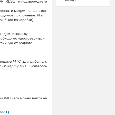
SOFTRESET и подтверждаете
еряна, и модем появляется
ходимое приложение. И в
к было из коробки).
модем, используя
необходимо удостовериться
тличную от родного
артами МТС. Для работы с
 SIM-карту МТС. Осталось
м IMEI (его можно найти на
833T)