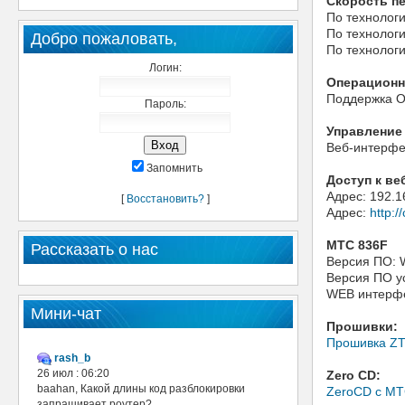
Скорость п
По технологи
По технологи
Добро пожаловать,
По технологи
Логин:
Операционн
Поддержка OC
Пароль:
Управление
Веб-интерф
Запомнить
Доступ к ве
Адрес: 192.1
[
Восстановить?
]
Адрес:
http:
МТС 836F
Рассказать о нас
Версия ПО:
Версия ПО у
WEB интерфе
Мини-чат
Прошивки:
Прошивка ZT
rash_b
26 июл : 06:20
Zero CD:
baahan, Какой длины код разблокировки
ZeroCD с МТ
запрашивает роутер?