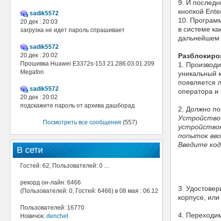
9. И послед
кнопкой Enter
sadik5572
10. Програм
20 дек : 20:03
в системе ка
загрузка не идет пароль спрашивает
дальнейшем у
sadik5572
20 дек : 20:02
Разблокиров
Прошивка Huawei E3372s-153 21.286.03.01.209
1. Производ
Megafon
уникальный к
появляется л
sadik5572
оператора и
20 дек : 20:02
подскажите пароль от архива дашборад
2. Должно по
Устройство 
Посмотреть все сообщения
(557)
устройством
попыток вво
Введите код
В сети
Гостей: 62, Пользователей: 0 ...
рекорд он-лайн: 6466
3. Удостовер
(Пользователей: 0, Гостей: 6466) в 08 мая : 06:12
корпусе, ил
Пользователей: 16770
4. Переходим
Новичок:
denchet