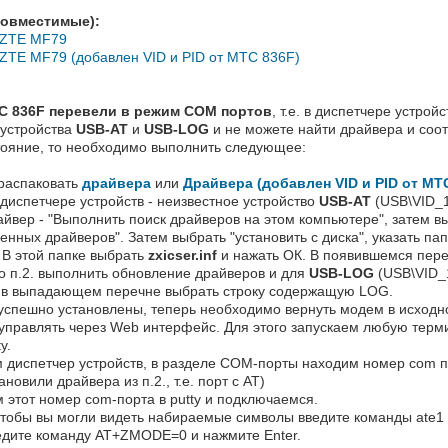
совместимые):
 ZTE MF79
 ZTE MF79 (добавлен VID и PID от МТС 836F)
С 836F перевели в режим COM портов
, т.е. в диспетчере устрой
 устройства
USB-AT
и
USB-LOG
и не можете найти драйвера и соот
тояние, то необходимо выполнить следующее:
 распаковать
драйвера
или
Драйвера (добавлен VID и PID от МТ
 диспетчере устройств - неизвестное устройство
USB-AT
(USB\VID_
йвер - "Выполнить поиск драйверов на этом компьютере", затем вы
енных драйверов". Затем выбрать "установить с диска", указать па
 В этой папке выбрать
zxicser.inf
и нажать ОК. В появившемся переч
о п.2. выполнить обновление драйверов и для
USB-LOG
(USB\VID_
 в выпадающем перечне выбрать строку содержащую LOG.
успешно установлены, теперь необходимо вернуть модем в исходное
управлять через Web интерфейс. Для этого запускаем любую терм
y.
м диспетчер устройств, в разделе COM-порты находим номер com 
новили драйвера из п.2., т.е. порт с AT)
 этот номер com-порта в putty и подключаемся.
 чтобы вы могли видеть набираемые символы введите команды ate1 
ведите команду AT+ZMODE=0 и нажмите Enter.