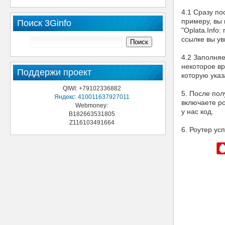
4.1 Сразу по
примеру, вы 
Поиск 3Ginfo
"Oplata.Info
ссылке вы у
4.2 Заполня
некоторое вр
Поддержи проект
которую указ
QIWI: +79102336882
5. После пол
Яндекс: 410011637927011
включаете ро
Webmoney:
у нас код.
B182663531805
Z116103491664
6. Роутер ус