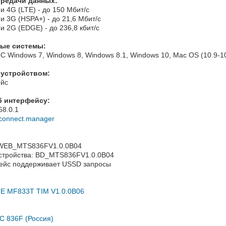
ередачи данных:
и 4G (LTE) - до 150 Мбит/с
и 3G (HSPA+) - до 21,6 Мбит/с
и 2G (EDGE) - до 236,8 кбит/с
ые системы:
 Windows 7, Windows 8, Windows 8.1, Windows 10, Mac OS (10.9-1
 устройством:
ейс
б интерфейсу:
68.0.1
//connect.manager
 WEB_MTS836FV1.0.0B04
стройства: BD_MTS836FV1.0.0B04
йс поддерживает USSD запросы
E MF833T TIM V1.0.0B06
С 836F (Россия)