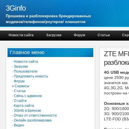
3Ginfo
Прошивка и разблокировка брендированных
модемов/телефонов/роутеров/ планшетов
Новости сайта
Загрузки
Форум
Статьи
Сер
Главное меню
ZTE MF8
разблок
·
Новости сайта
·
Загрузки
·
Пользователи
4G USB мод
·
Предложить новость
цене 2590 ру
·
Форум
значится как
»
Сервисы
4G,3G,2G. М
·
Статьи
построен на
·
Связь с админом
·
О сайте
Основные х
·
Карта сайта
2G: 900/180
·
3Ginfo в Брянске
3G: 900/210
·
Отказ от ответственности
LTE-FDD (B3/
·
Онлайн разблокировка
·
Видео