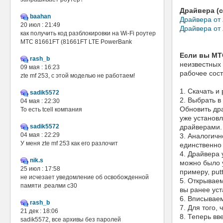
Драйвера (
baahan
Драйвера от
20 июл : 21:49
Драйвера от
как получить код разблокировки на Wi-Fi роутер
МТС 81661FT (81661FT LTE PowerBank
Если вы МТ
rash_b
неизвестных
09 мая : 16:23
рабочее сос
zte mf 253, с этой моделью не работаем!
1. Скачать и
sadik5572
2. Выбрать в
04 мая : 22:30
Обновить дра
То есть tcell компания
уже установл
sadik5572
драйверами.
04 мая : 22:29
3. Аналогичн
У меня zte mf 253 как его разлочит
единственно
4. Драйвера 
nik.s
можно было 
25 июл : 17:58
примеру, putt
не исчезает уведомление об освобожденной
5. Открывае
памяти .реалми с30
вы ранее уста
6. Вписываем
rash_b
7. Для того,
21 дек : 18:06
8. Теперь в
sadik5572, все архивы без паролей