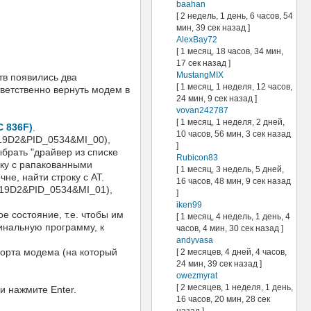
baahan
[ 2 недель, 1 день, 6 часов, 54
мин, 39 сек назад ]
AlexBay72
[ 1 месяц, 18 часов, 34 мин,
17 сек назад ]
MustangMIX
ств появились два
[ 1 месяц, 1 неделя, 12 часов,
ветственно вернуть модем в
24 мин, 9 сек назад ]
vovan242787
[ 1 месяц, 1 неделя, 2 дней,
С 836F)
.
10 часов, 56 мин, 3 сек назад
19D2&PID_0534&MI_00),
]
брать "драйвер из списке
Rubicon83
пку с рапакованными
[ 1 месяц, 3 недель, 5 дней,
не, найти строку с AT.
16 часов, 48 мин, 9 сек назад
19D2&PID_0534&MI_01),
]
iken99
 состояние, т.е. чтобы им
[ 1 месяц, 4 недель, 1 день, 4
инальную программу, к
часов, 4 мин, 30 сек назад ]
andyvasa
порта модема (на который
[ 2 месяцев, 4 дней, 4 часов,
24 мин, 39 сек назад ]
owezmyrat
[ 2 месяцев, 1 неделя, 1 день,
и нажмите Enter.
16 часов, 20 мин, 28 сек
назад ]