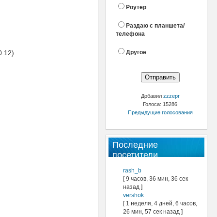
Роутер
Раздаю с планшета/
телефона
0.12)
Другое
Добавил
zzzepr
Голоса: 15286
Предыдущие голосования
Последние
посетители
rash_b
[ 9 часов, 36 мин, 36 сек
назад ]
vershok
[ 1 неделя, 4 дней, 6 часов,
26 мин, 57 сек назад ]