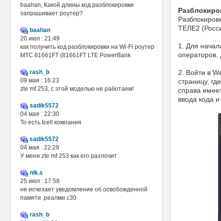
baahan, Какой длины код разблокировки
Разблокиро
запрашивает роутер?
Разблокиров
ТЕЛЕ2 (Росс
baahan
20 июл : 21:49
1. Для начал
как получить код разблокировки на Wi-Fi роутер
операторов. 
МТС 81661FT (81661FT LTE PowerBank
rash_b
2. Войти в W
09 мая : 16:23
страницу, гд
zte mf 253, с этой моделью не работаем!
справа имеет
ввода кода и
sadik5572
04 мая : 22:30
То есть tcell компания
sadik5572
04 мая : 22:29
У меня zte mf 253 как его разлочит
nik.s
25 июл : 17:58
не исчезает уведомление об освобожденной
памяти .реалми с30
rash_b