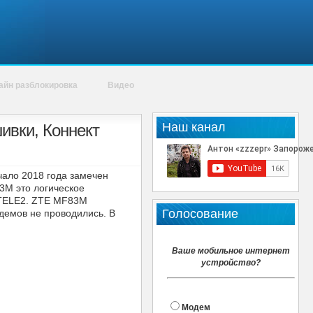
айн разблокировка
Видео
Наш канал
ивки, Коннект
ачало 2018 года замечен
3M это логическое
а TELE2. ZTE MF83M
Голосование
одемов не проводились. В
Ваше мобильное интернет
устройство?
Модем