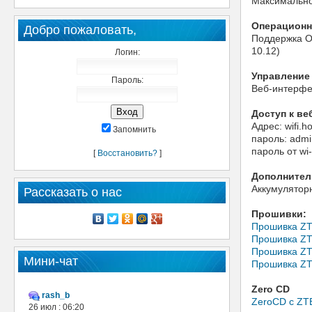
Максимально
Операционн
Добро пожаловать,
Поддержка OC
10.12)
Логин:
Управление
Пароль:
Веб-интерф
Доступ к ве
Адрес: wifi.
Запомнить
пароль: admi
пароль от wi-
[
Восстановить?
]
Дополнител
Аккумулятор
Рассказать о нас
Прошивки:
Прошивка ZT
Прошивка ZTE
Прошивка ZT
Мини-чат
Прошивка ZT
Zero CD
rash_b
ZeroCD с ZT
26 июл : 06:20