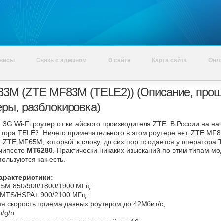
висы
Связь с админом
О сайте
Карта сайта
Онл
3M (ZTE MF83M (TELE2)) (Описание, прош
ры, разблокировка)
- 3G Wi-Fi роутер от китайского производителя ZTE. В России на н
тора TELE2. Ничего примечательного в этом роутере нет. ZTE MF8
 ZTE MF65M, который, к слову, до сих пор продается у оператор
 чипсете
MT6280
. Практически никаких изысканий по этим типам м
ользуются как есть.
арактеристики:
SM 850/900/1800/1900 МГц;
MTS/HSPA+ 900/2100 МГц;
я скорость приема данных роутером до 42Мбит/c;
b/g/n