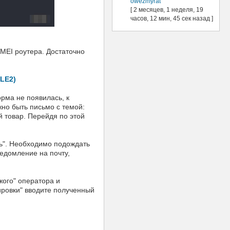
owezmyrat
[ 2 месяцев, 1 неделя, 19
часов, 12 мин, 45 сек назад ]
IMEI роутера. Достаточно
LE2)
рма не появилась, к
жно быть письмо с темой:
й товар. Перейдя по этой
ь". Необходимо подождать
ведомление на почту,
жого" оператора и
ировки" вводите полученный