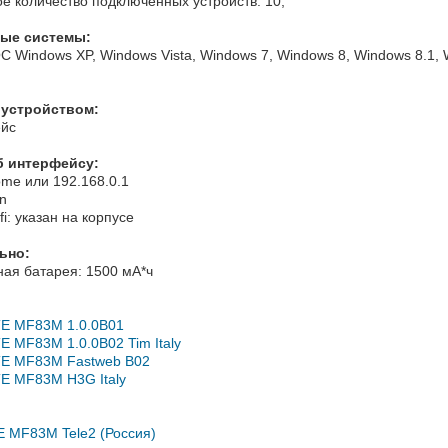
е количество подключенных устройств: 10;
ые системы:
 Windows XP, Windows Vista, Windows 7, Windows 8, Windows 8.1, 
 устройством:
ейс
б интерфейсу:
home или 192.168.0.1
n
fi: указан на корпусе
ьно:
ная батарея: 1500 мА*ч
E MF83M 1.0.0B01
 MF83M 1.0.0B02 Tim Italy
E MF83M Fastweb B02
E MF83M H3G Italy
E MF83M Tele2 (Россия)