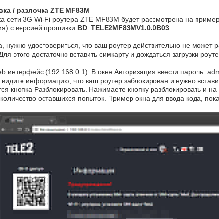
вка / разлочка ZTE MF83M
ка сети 3G Wi-Fi роутера ZTE MF83M будет рассмотрена на пример
ия) с версией прошивки
BD_TELE2MF83MV1.0.0B03
.
а, нужно удостовериться, что ваш роутер действительно не может р
Для этого достаточно вставить симкарту и дождаться загрузки роуте
eb интерфейс (192.168.0.1). В окне Авторизация ввести пароль: ad
е видите информацию, что ваш роутер заблокирован и нужно встави
ся кнопка Разблокировать. Нажимаете кнопку разблокировать и на 
 количество оставшихся попыток. Пример окна для ввода кода, пок