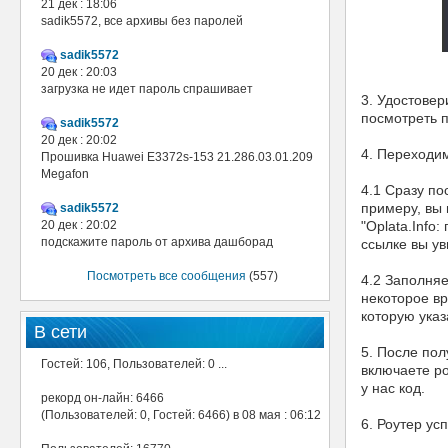
21 дек : 18:06
sadik5572, все архивы без паролей
sadik5572
20 дек : 20:03
загрузка не идет пароль спрашивает
3. Удостовер
посмотреть п
sadik5572
20 дек : 20:02
4. Переходим
Прошивка Huawei E3372s-153 21.286.03.01.209
Megafon
4.1 Сразу по
примеру, вы 
sadik5572
20 дек : 20:02
"Oplata.Info
подскажите пароль от архива дашборад
ссылке вы у
Посмотреть все сообщения
(557)
4.2 Заполня
некоторое вр
которую указ
В сети
5. После пол
Гостей: 106, Пользователей: 0 ...
включаете ро
у нас код.
рекорд он-лайн: 6466
(Пользователей: 0, Гостей: 6466) в 08 мая : 06:12
6. Роутер ус