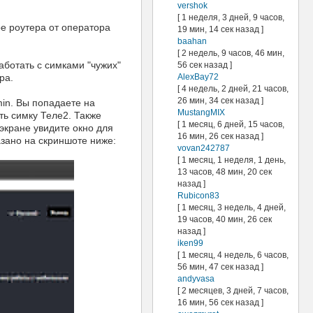
vershok
[ 1 неделя, 3 дней, 9 часов,
е роутера от оператора
19 мин, 14 сек назад ]
baahan
[ 2 недель, 9 часов, 46 мин,
аботать с симками "чужих"
56 сек назад ]
AlexBay72
ра.
[ 4 недель, 2 дней, 21 часов,
26 мин, 34 сек назад ]
min. Вы попадаете на
MustangMIX
ть симку Теле2. Также
[ 1 месяц, 6 дней, 15 часов,
экране увидите окно для
16 мин, 26 сек назад ]
азано на скриншоте ниже:
vovan242787
[ 1 месяц, 1 неделя, 1 день,
13 часов, 48 мин, 20 сек
назад ]
Rubicon83
[ 1 месяц, 3 недель, 4 дней,
19 часов, 40 мин, 26 сек
назад ]
iken99
[ 1 месяц, 4 недель, 6 часов,
56 мин, 47 сек назад ]
andyvasa
[ 2 месяцев, 3 дней, 7 часов,
16 мин, 56 сек назад ]