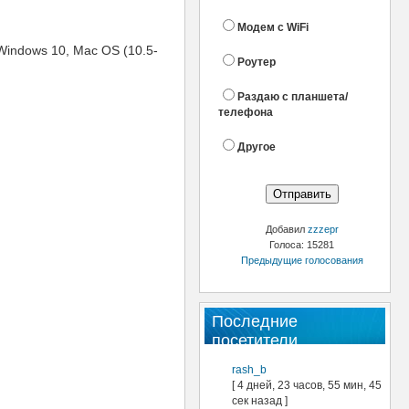
Модем с WiFi
Windows 10, Mac OS (10.5-
Роутер
Раздаю с планшета/
телефона
Другое
Добавил
zzzepr
Голоса: 15281
Предыдущие голосования
Последние
посетители
rash_b
[ 4 дней, 23 часов, 55 мин, 45
сек назад ]