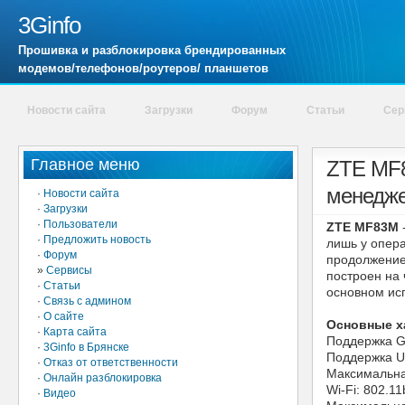
3Ginfo
Прошивка и разблокировка брендированных
модемов/телефонов/роутеров/ планшетов
Новости сайта
Загрузки
Форум
Статьи
Сер
Главное меню
ZTE MF8
менедже
·
Новости сайта
·
Загрузки
·
Пользователи
ZTE MF83M
·
Предложить новость
лишь у опера
·
Форум
продолжение
»
Сервисы
построен на
·
Статьи
основном исп
·
Связь с админом
·
О сайте
Основные х
·
Карта сайта
Поддержка G
·
3Ginfo в Брянске
Поддержка U
·
Отказ от ответственности
Максимальна
·
Онлайн разблокировка
Wi-Fi: 802.11
·
Видео