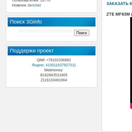
Пользователей: 16770
ЗАКАЗАТЬ 
Новичок:
denchet
ZTE MF83M (
Поиск 3Ginfo
Поддержи проект
QIWI: +79102336882
Яндекс: 410011637927011
Webmoney:
B182663531805
Z116103491664