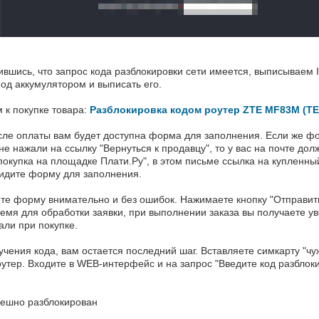
ившись, что запрос кода разблокировки сети имеется, выписываем 
од аккумулятором и выписать его.
 к покупке товара:
Разблокировка кодом роутер ZTE MF83M (TE
сле оплаты вам будет доступна форма для заполнения. Если же фо
не нажали на ссылку "Вернуться к продавцу", то у вас на почте дол
: покупка на площадке Плати.Ру", в этом письме ссылка на купленны
видите форму для заполнения.
ете форму внимательно и без ошибок. Нажимаете кнопку "Отправит
емя для обработки заявки, при выполнении заказа вы получаете у
али при покупке.
учения кода, вам остается последний шаг. Вставляете симкарту "чу
утер. Входите в WEB-интерфейс и на запрос "Введите код разблок
пешно разблокирован