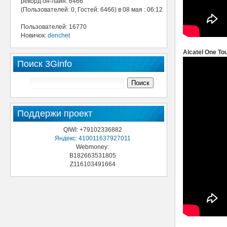
рекорд он-лайн: 6466
(Пользователей: 0, Гостей: 6466) в 08 мая : 06:12
Пользователей: 16770
Новичок:
denchet
Alcatel One To
Поиск 3Ginfo
Поддержи проект
QIWI: +79102336882
Яндекс: 410011637927011
Webmoney:
B182663531805
Z116103491664