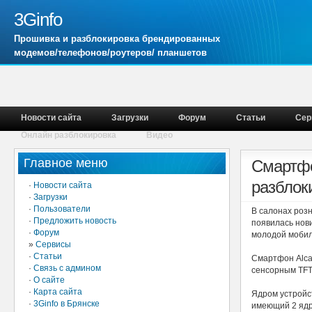
3Ginfo
Прошивка и разблокировка брендированных
модемов/телефонов/роутеров/ планшетов
Новости сайта
Загрузки
Форум
Статьи
Сер
Онлайн разблокировка
Видео
Главное меню
Смартфон
разблок
·
Новости сайта
·
Загрузки
·
Пользователи
В салонах роз
·
Предложить новость
появилась нов
·
Форум
молодой мобил
»
Сервисы
·
Статьи
Смартфон Alca
·
Связь с админом
сенсорным TFT
·
О сайте
·
Карта сайта
Ядром устройс
·
3Ginfo в Брянске
имеющий 2 ядра