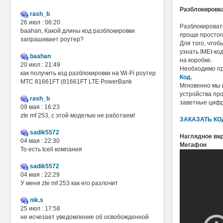
Разблокировка
rash_b
26 июл : 06:20
Разблокировать
baahan, Какой длины код разблокировки
проще простог
запрашивает роутер?
Для того, чтоб
узнать IMEI-ко
baahan
на коробке.
20 июл : 21:49
Необходимо пр
как получить код разблокировки на Wi-Fi роутер
Код.
МТС 81661FT (81661FT LTE PowerBank
Мгновенно мы в
устройства пр
rash_b
заветные цифр
09 мая : 16:23
zte mf 253, с этой моделью не работаем!
ЗАКАЗАТЬ КО
sadik5572
Наглядное вид
04 мая : 22:30
Мегафон
То есть tcell компания
sadik5572
04 мая : 22:29
У меня zte mf 253 как его разлочит
nik.s
25 июл : 17:58
не исчезает уведомление об освобожденной