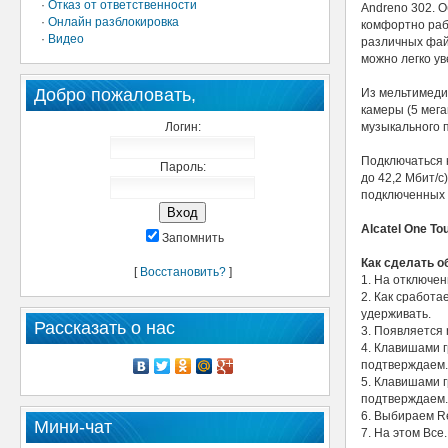
·
Отказ от ответственности
Andreno 302. 
·
Онлайн разблокировка
комфортно раб
·
Видео
различных фай
можно легко ув
Добро пожаловать,
Из мельтимеди
камеры (5 мега
Логин:
музыкального 
Подключаться к
Пароль:
до 42,2 Мбит/с
подключенных л
Alcatel One Tou
Запомнить
Как сделать об
[
Восстановить?
]
1. На отключе
2. Как сработа
удерживать.
Рассказать о нас
3. Появляется 
4. Клавишами г
подтверждаем.
5. Клавишами г
подтверждаем.
6. Выбираем R
Мини-чат
7. На этом Все.