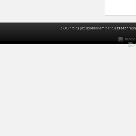
(c)3Ginfo.ru (ex usbmodem.net.ru)
zzzepr
rash