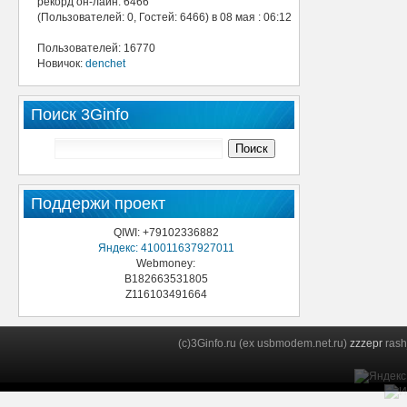
рекорд он-лайн: 6466
(Пользователей: 0, Гостей: 6466) в 08 мая : 06:12
Пользователей: 16770
Новичок:
denchet
Поиск 3Ginfo
Поддержи проект
QIWI: +79102336882
Яндекс: 410011637927011
Webmoney:
B182663531805
Z116103491664
(c)3Ginfo.ru (ex usbmodem.net.ru)
zzzepr
rash