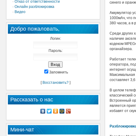
·
Отказ от ответственности
синего и оранж
·
Онлайн разблокировка
·
Видео
Аккумулятор у
1000мАч, что 
380 часов, а в
Добро пожаловать,
Среди других 
Логин:
наличие аксел
кодеком MPEG4 
органайзера.
Пароль:
Работает телеф
оператора, по
интернет осущ
Запомнить
Максимальная 
составляет 3,6
[
Восстановить?
]
В целом телеф
классический с
Рассказать о нас
Встроенный ор
является прия
избавят от ску
Разблокировк
Мини-чат