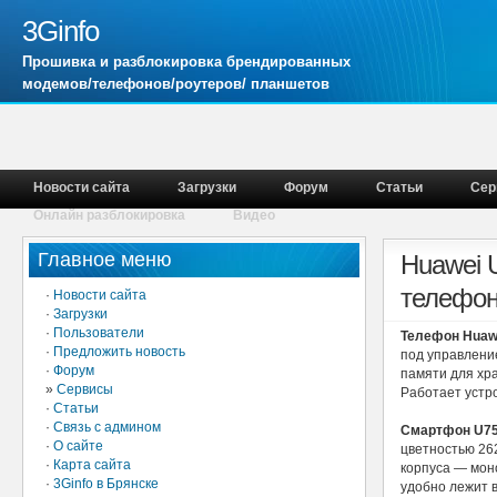
3Ginfo
Прошивка и разблокировка брендированных
модемов/телефонов/роутеров/ планшетов
Новости сайта
Загрузки
Форум
Статьи
Сер
Онлайн разблокировка
Видео
Главное меню
Huawei 
телефон
·
Новости сайта
·
Загрузки
·
Пользователи
Телефон Huaw
·
Предложить новость
под управлени
·
Форум
памяти для хр
»
Сервисы
Работает устр
·
Статьи
·
Связь с админом
Смартфон U7
·
О сайте
цветностью 262
·
Карта сайта
корпуса — мон
·
3Ginfo в Брянске
удобно лежит в