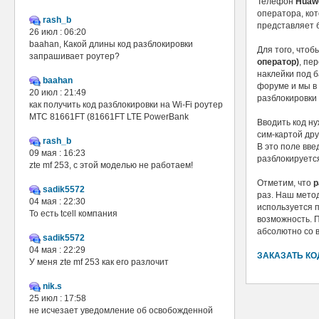
Телефон
Huaw
оператора, ко
rash_b
представляет 
26 июл : 06:20
baahan, Какой длины код разблокировки
Для того, чтоб
запрашивает роутер?
оператор)
, пе
наклейки под б
baahan
форуме и мы в
20 июл : 21:49
разблокировки
как получить код разблокировки на Wi-Fi роутер
МТС 81661FT (81661FT LTE PowerBank
Вводить код н
сим-картой дру
rash_b
В это поле вв
09 мая : 16:23
разблокируетс
zte mf 253, с этой моделью не работаем!
Отметим, что
р
sadik5572
раз. Наш метод
04 мая : 22:30
используется 
То есть tcell компания
возможность. 
абсолютно со 
sadik5572
04 мая : 22:29
ЗАКАЗАТЬ КО
У меня zte mf 253 как его разлочит
nik.s
25 июл : 17:58
не исчезает уведомление об освобожденной