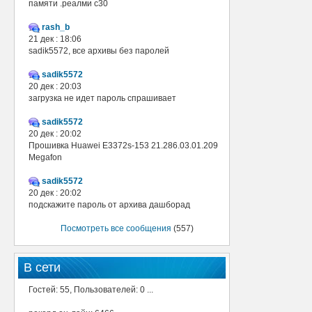
памяти .реалми с30
rash_b
21 дек : 18:06
sadik5572, все архивы без паролей
sadik5572
20 дек : 20:03
загрузка не идет пароль спрашивает
sadik5572
20 дек : 20:02
Прошивка Huawei E3372s-153 21.286.03.01.209
Megafon
sadik5572
20 дек : 20:02
подскажите пароль от архива дашборад
Посмотреть все сообщения
(557)
В сети
Гостей: 55, Пользователей: 0 ...