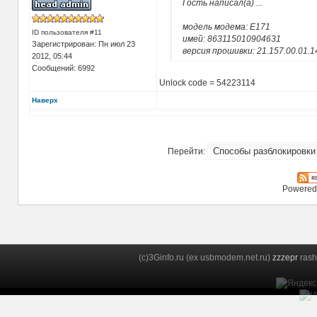
Гость написал(а)
...
модель модема: E171
ID пользователя #11
имей: 863115010904631
Зарегистрирован: Пн июл 23
версия прошивки: 21.157.00.01.1
2012, 05:44
Сообщений: 6992
Unlock code = 54223114
Наверх
Перейти:
Powered
(c)3Ginfo.ru (ex usbmodem.net.ru)
zzzepr
rash