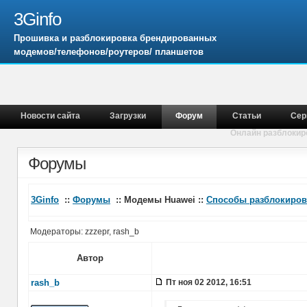
3Ginfo
Прошивка и разблокировка брендированных
модемов/телефонов/роутеров/ планшетов
Новости сайта
Загрузки
Форум
Статьи
Сер
Онлайн разблокир
Форумы
3Ginfo
::
Форумы
:: Модемы Huawei ::
Способы разблокиров
Модераторы: zzzepr, rash_b
Автор
rash_b
Пт ноя 02 2012, 16:51