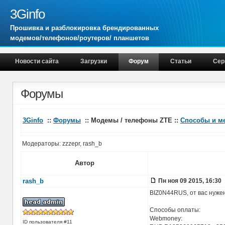
3Ginfo
Прошивка и разблокировка брендированных
модемов/телефонов/роутеров/ планшетов
Новости сайта
Загрузки
Форум
Статьи
Сер
Форумы
3Ginfo
::
Форумы
:: Модемы / телефоны ZTE ::
Способы и м
Модераторы: zzzepr, rash_b
Автор
rash_b
Пн ноя 09 2015, 16:30
BIZ0N44RUS, от вас нужен
Способы оплаты:
Webmoney:
ID пользователя #11