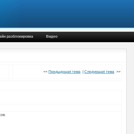
айн разблокировка
Видео
<<
Предыдущая тема
|
Следующая тема
>>
сов.