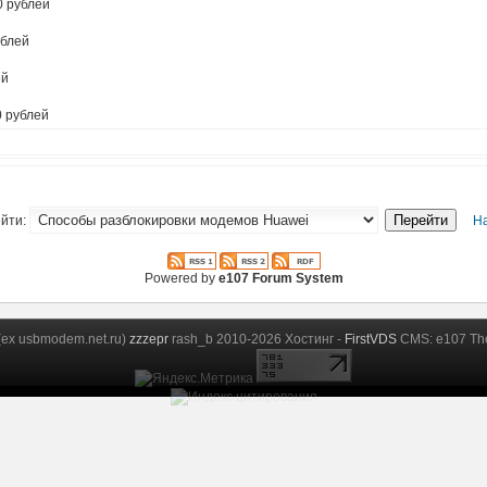
0 рублей
ублей
ей
0 рублей
йти:
Н
Powered by
e107 Forum System
 (ex usbmodem.net.ru)
zzzepr
rash_b 2010-2026 Хостинг -
FirstVDS
CMS: e107 The