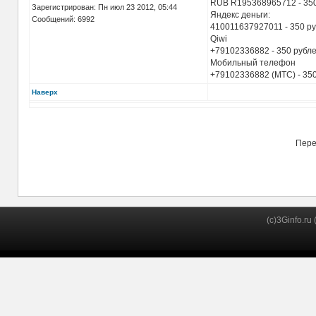
RUB R195368965712 - 35
Зарегистрирован: Пн июл 23 2012, 05:44
Яндекс деньги:
Сообщений: 6992
410011637927011 - 350 р
Qiwi
+79102336882 - 350 рубл
Мобильный телефон
+79102336882 (МТС) - 35
Наверх
Пере
(c)3Ginfo.ru