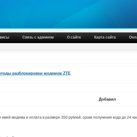
висы
Связь с админом
О сайте
Карта сайта
Онл
етоды разблокировки модемов ZTE
Добавил
 имей модема и оплата в размере 350 рублей. сроки получения кода до 24 ча