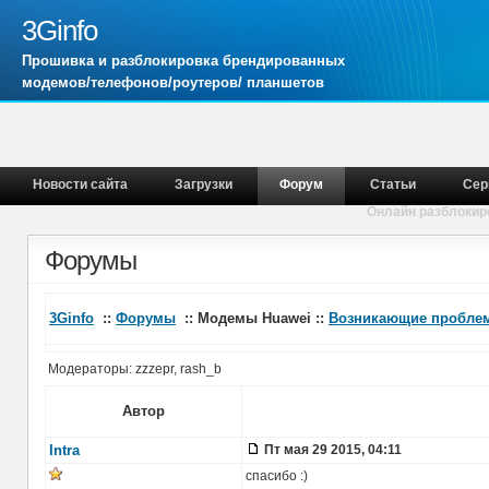
3Ginfo
Прошивка и разблокировка брендированных
модемов/телефонов/роутеров/ планшетов
Новости сайта
Загрузки
Форум
Статьи
Сер
Онлайн разблокир
Форумы
3Ginfo
::
Форумы
:: Модемы Huawei ::
Возникающие проблем
Модераторы: zzzepr, rash_b
Автор
Intra
Пт мая 29 2015, 04:11
спасибо :)