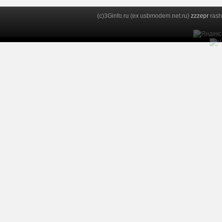
(c)3Ginfo.ru (ex usbmodem.net.ru)
zzzepr
rash