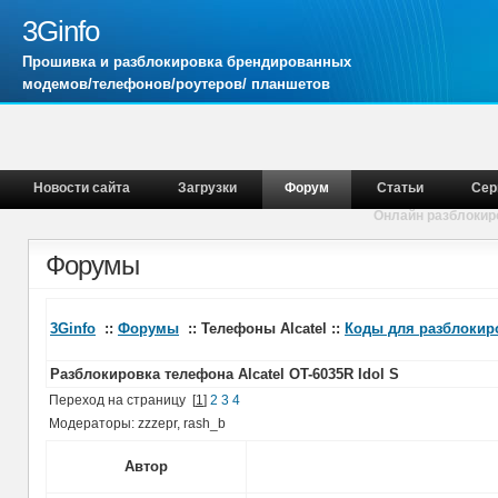
3Ginfo
Прошивка и разблокировка брендированных
модемов/телефонов/роутеров/ планшетов
Новости сайта
Загрузки
Форум
Статьи
Сер
Онлайн разблокир
Форумы
3Ginfo
::
Форумы
:: Телефоны Alcatel ::
Коды для разблокиро
Разблокировка телефона Alcatel OT-6035R Idol S
Переход на страницу
[
1
]
2
3
4
Модераторы: zzzepr, rash_b
Автор