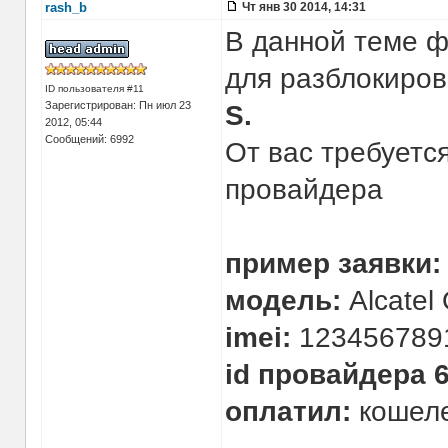
rash_b
Чт янв 30 2014, 14:31
В данной теме ф
для разблокиро
ID пользователя #11
Зарегистрирован: Пн июл 23
S.
2012, 05:44
Сообщений: 6992
От вас требуетс
провайдера
пример заявки:
модель:
Alcatel
imei:
123456789
id провайдера
оплатил:
кошеле