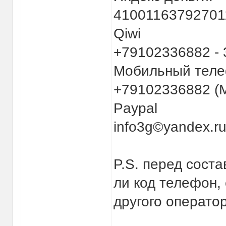
410011637927011
Qiwi
+79102336882 - 
Мобильный тел
+79102336882 (М
Paypal
info3g©yandex.ru
P.S. перед сост
ли код телефон, 
другого операто