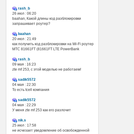
rash_b
26 июл : 06:20
baahan, Какой длины код разблокировки
запрашивает роутер?
baahan
20 июл : 21:49
как получить код разблокировки на Wi-Fi роутер
МТС 81661FT (81661FT LTE PowerBank
rash_b
09 мая : 16:23
zte mf 253, с этой моделью не работаем!
sadik5572
04 мая : 22:30
То есть tcell компания
sadik5572
04 мая : 22:29
У меня zte mf 253 как его разлочит
nik.s
25 июл : 17:58
не исчезает уведомление об освобожденной