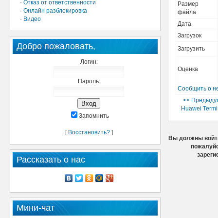
·
Отказ от ответственности
Размер
·
Онлайн разблокировка
файла
·
Видео
Дата
Загрузок
Добро пожаловать,
Загрузить
Логин:
Оценка
Пароль:
Сообщить о н
<< Предыду
Huawei Termin
Запомнить
[
Восстановить?
]
Вы должны войти
пожалуйс
зареги
Рассказать о нас
Мини-чат