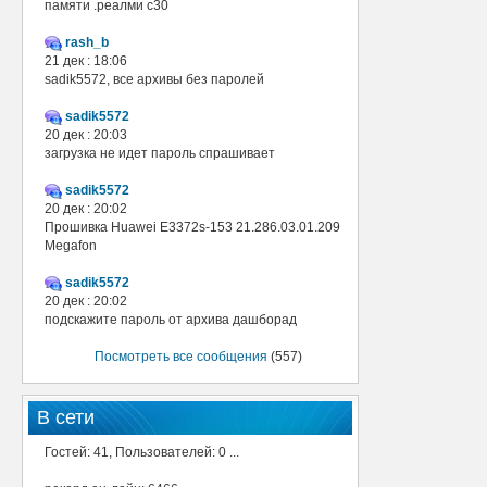
памяти .реалми с30
rash_b
21 дек : 18:06
sadik5572, все архивы без паролей
sadik5572
20 дек : 20:03
загрузка не идет пароль спрашивает
sadik5572
20 дек : 20:02
Прошивка Huawei E3372s-153 21.286.03.01.209
Megafon
sadik5572
20 дек : 20:02
подскажите пароль от архива дашборад
Посмотреть все сообщения
(557)
В сети
Гостей: 41, Пользователей: 0 ...