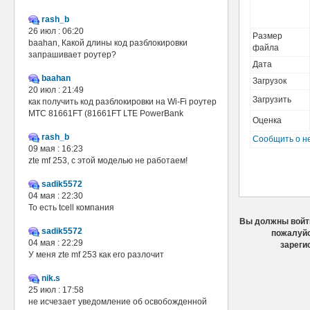
rash_b
26 июл : 06:20
Размер
baahan, Какой длины код разблокировки
файла
запрашивает роутер?
Дата
baahan
Загрузок
20 июл : 21:49
Загрузить
как получить код разблокировки на Wi-Fi роутер
МТС 81661FT (81661FT LTE PowerBank
Оценка
rash_b
Сообщить о н
09 мая : 16:23
zte mf 253, с этой моделью не работаем!
sadik5572
04 мая : 22:30
То есть tcell компания
Вы должны войти
sadik5572
пожалуйс
04 мая : 22:29
зареги
У меня zte mf 253 как его разлочит
nik.s
25 июл : 17:58
не исчезает уведомление об освобожденной