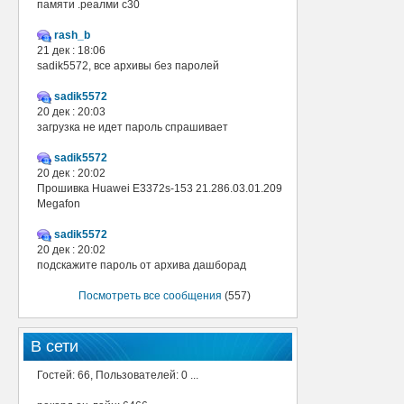
памяти .реалми с30
rash_b
21 дек : 18:06
sadik5572, все архивы без паролей
sadik5572
20 дек : 20:03
загрузка не идет пароль спрашивает
sadik5572
20 дек : 20:02
Прошивка Huawei E3372s-153 21.286.03.01.209
Megafon
sadik5572
20 дек : 20:02
подскажите пароль от архива дашборад
Посмотреть все сообщения
(557)
В сети
Гостей: 66, Пользователей: 0 ...