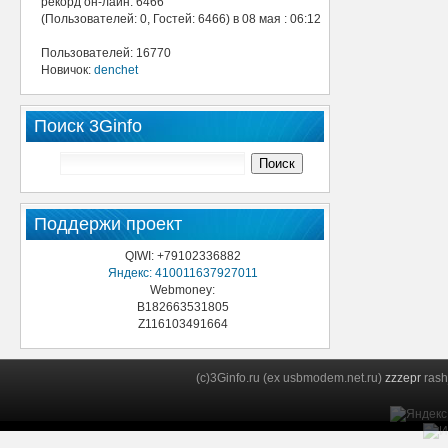
рекорд он-лайн: 6466
(Пользователей: 0, Гостей: 6466) в 08 мая : 06:12
Пользователей: 16770
Новичок:
denchet
Поиск 3Ginfo
Поддержи проект
QIWI: +79102336882
Яндекс: 410011637927011
Webmoney:
B182663531805
Z116103491664
(c)3Ginfo.ru (ex usbmodem.net.ru)
zzzepr
rash