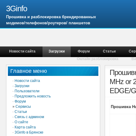
3Ginfo
Прошивка и разблокировка брендированных
модемов/телефонов/роутеров/ планшетов
Новости сайта
Загрузки
Форум
Статьи
Сер
Онлайн разблокировка
В
Главное меню
Прошивк
MHz or 
·
Новости сайта
·
Загрузки
EDGE/GP
·
Пользователи
·
Предложить новость
·
Форум
»
Сервисы
Прошивка Hua
·
Статьи
·
Связь с админом
·
О сайте
·
Карта сайта
·
3Ginfo в Брянске