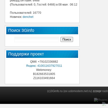
рекорд он-лайн: 6466
(Пользователей: 0, Гостей: 6466) в 08 мая : 06:12
Пользователей: 16770
Новичок:
denchet
Поиск 3Ginfo
Поддержи проект
QIWI: +79102336882
Яндекс: 410011637927011
Webmoney:
B182663531805
Z116103491664
(c)3Ginfo.ru (ex usbmodem.net.ru)
zzzepr
rash