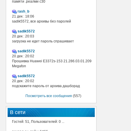
памяти .реалми с30
rash_b
21 дек : 18:06
sadik5572, все архивы без паролей
sadik5572
20 дек : 20:03
загрузка не идет пароль спрашивает
sadik5572
20 дек : 20:02
Прошивка Huawei E3372s-153 21.286.03.01.209
Megafon
sadik5572
20 дек : 20:02
подскажите пароль от архива дашборад
Посмотреть все сообщения
(557)
В сети
Гостей: 51, Пользователей: 0 ...