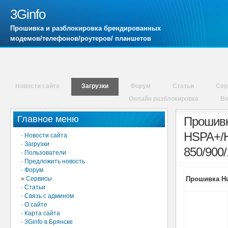
3Ginfo
Прошивка и разблокировка брендированных
модемов/телефонов/роутеров/ планшетов
Новости сайта
Загрузки
Форум
Статьи
Сер
Онлайн разблокировка
В
Главное меню
Прошивк
HSPA+/
·
Новости сайта
·
Загрузки
850/900/
·
Пользователи
·
Предложить новость
·
Форум
»
Сервисы
Прошивка Hua
·
Статьи
·
Связь с админом
·
О сайте
·
Карта сайта
·
3Ginfo в Брянске