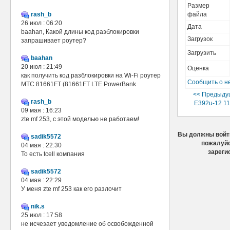
Размер
rash_b
файла
26 июл : 06:20
Дата
baahan, Какой длины код разблокировки
Загрузок
запрашивает роутер?
Загрузить
baahan
20 июл : 21:49
Оценка
как получить код разблокировки на Wi-Fi роутер
Сообщить о н
МТС 81661FT (81661FT LTE PowerBank
<< Предыду
rash_b
E392u-12 11.
09 мая : 16:23
zte mf 253, с этой моделью не работаем!
Вы должны войти
sadik5572
пожалуйс
04 мая : 22:30
зареги
То есть tcell компания
sadik5572
04 мая : 22:29
У меня zte mf 253 как его разлочит
nik.s
25 июл : 17:58
не исчезает уведомление об освобожденной