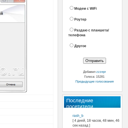
Модем с WiFi
Роутер
Раздаю с планшета/
телефона
Другое
Добавил
zzzepr
Голоса: 15281
Предыдущие голосования
Последние
посетители
rash_b
[ 4 дней, 18 часов, 48 мин, 46
сек назад ]