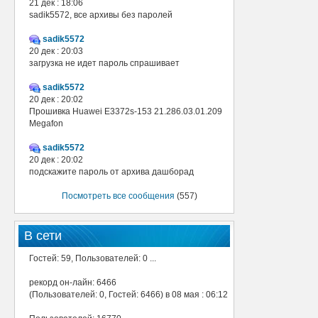
21 дек : 18:06
sadik5572, все архивы без паролей
sadik5572
20 дек : 20:03
загрузка не идет пароль спрашивает
sadik5572
20 дек : 20:02
Прошивка Huawei E3372s-153 21.286.03.01.209
Megafon
sadik5572
20 дек : 20:02
подскажите пароль от архива дашборад
Посмотреть все сообщения
(557)
В сети
Гостей: 59, Пользователей: 0 ...
рекорд он-лайн: 6466
(Пользователей: 0, Гостей: 6466) в 08 мая : 06:12