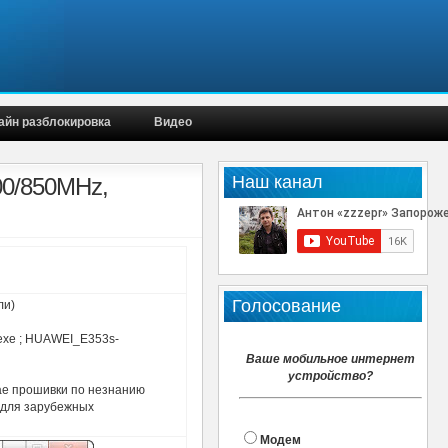
айн разблокировка
Видео
Наш канал
00/850MHz,
Голосование
ли)
exe ; HUAWEI_E353s-
Ваше мобильное интернет
устройство?
ае прошивки по незнанию
 для зарубежных
Модем