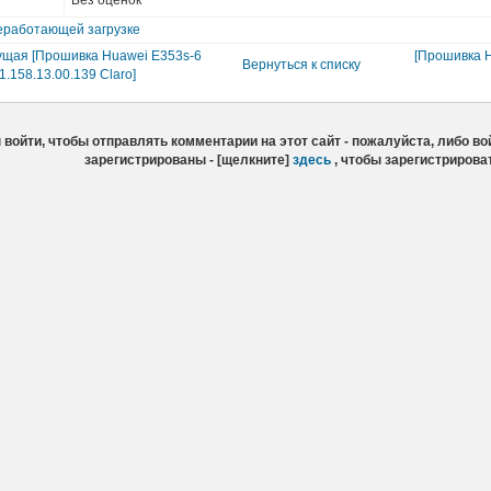
Без оценок
еработающей загрузке
щая [Прошивка Huawei E353s-6
[Прошивка H
Вернуться к списку
1.158.13.00.139 Claro]
войти, чтобы отправлять комментарии на этот сайт - пожалуйста, либо вой
зарегистрированы - [щелкните]
здесь
, чтобы зарегистрирова