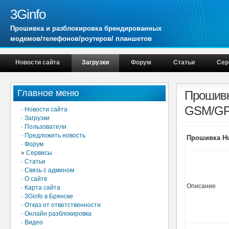
3Ginfo
Прошивка и разблокировка брендированных
модемов/телефонов/роутеров/ планшетов
Новости сайта
Загрузки
Форум
Статьи
Сер
Главное меню
Прошивк
GSM/GPR
·
Новости сайта
·
Загрузки
·
Пользователи
·
Предложить новость
Прошивка Hua
·
Форум
»
Сервисы
·
Статьи
·
Связь с админом
·
О сайте
Описание
·
Карта сайта
·
3Ginfo в Брянске
·
Отказ от ответственности
·
Онлайн разблокировка
·
Видео