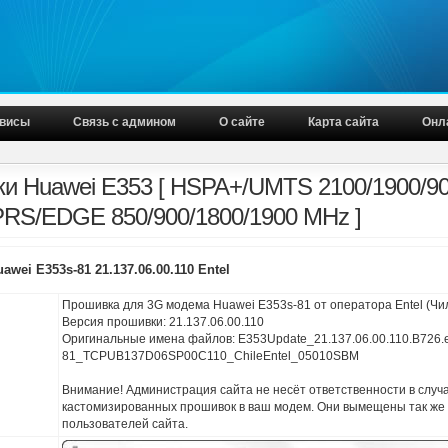
висы
Связь с админом
О сайте
Карта сайта
Онл
и Huawei E353 [ HSPA+/UMTS 2100/1900/9
S/EDGE 850/900/1800/1900 MHz ]
wei E353s-81 21.137.06.00.110 Entel
Прошивка для 3G модема Huawei E353s-81 от оператора Entel (Чи
Версия прошивки: 21.137.06.00.110
Оригинальные имена файлов: E353Update_21.137.06.00.110.B726.
81_TCPUB137D06SP00C110_ChileEntel_05010SBM
Внимание! Администрация сайта не несёт ответственности в случ
кастомизированных прошивок в ваш модем. Они вымещены так же
пользователей сайта.