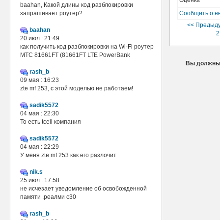
Оценка
baahan, Какой длины код разблокировки
запрашивает роутер?
Сообщить о н
<< Предыду
baahan
2
20 июл : 21:49
как получить код разблокировки на Wi-Fi роутер
МТС 81661FT (81661FT LTE PowerBank
Вы должны 
rash_b
09 мая : 16:23
zte mf 253, с этой моделью не работаем!
sadik5572
04 мая : 22:30
То есть tcell компания
sadik5572
04 мая : 22:29
У меня zte mf 253 как его разлочит
nik.s
25 июл : 17:58
не исчезает уведомление об освобожденной
памяти .реалми с30
rash_b