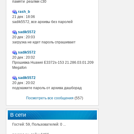
памяти .реалми с30
rash_b
21 дек : 18:06
sadik5572, все архивы без паролей
sadik5572
20 дек : 20:03
загрузка не идет пароль спрашивает
sadik5572
20 дек : 20:02
Прошивка Huawei E3372s-153 21.286.03.01.209
Megafon
sadik5572
20 дек : 20:02
подскажите пароль от архива дашборад
Посмотреть все сообщения
(557)
В сети
Гостей: 59, Пользователей: 0 ...