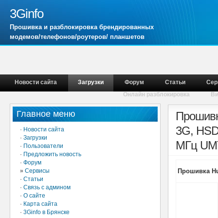
3Ginfo
Прошивка и разблокировка брендированных
модемов/телефонов/роутеров/ планшетов
Новости сайта
Загрузки
Форум
Статьи
Сер
Онлайн разблокировка
В
Главное меню
Прошивк
3G, HSD
·
Новости сайта
·
Загрузки
МГц UMTS
·
Пользователи
·
Предложить новость
·
Форум
»
Сервисы
Прошивка Hua
·
Статьи
·
Связь с админом
·
О сайте
·
Карта сайта
·
3Ginfo в Брянске