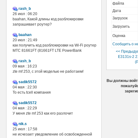
файла
rash_b
Дата
26 июл : 06:20
Загрузок
baahan, Какой длины код разблокировки
запрашивает роутер?
Загрузить
baahan
Оценка
20 июл : 21:49
Сообщить о н
как получить код разблокировки на Wi-Fi роутер
МТС 81661FT (81661FT LTE PowerBank
<< Предыду
E3131s-2 2
rash_b
(
09 мая : 16:23
zte mf 253, с этой моделью не работаем!
Вы должны войти
sadik5572
пожалуйс
04 мая : 22:30
зареги
То есть tcell компания
sadik5572
04 мая : 22:29
У меня zte mf 253 как его разлочит
nik.s
25 июл : 17:58
не исчезает уведомление об освобожденной