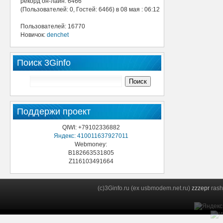
рекорд он-лайн: 6466
(Пользователей: 0, Гостей: 6466) в 08 мая : 06:12
Пользователей: 16770
Новичок:
denchet
Поиск 3Ginfo
Поддержи проект
QIWI: +79102336882
Яндекс: 410011637927011
Webmoney:
B182663531805
Z116103491664
(c)3Ginfo.ru (ex usbmodem.net.ru)
zzzepr
rash