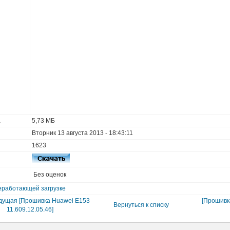
а
5,73 МБ
Вторник 13 августа 2013 - 18:43:11
1623
Без оценок
еработающей загрузке
дущая [Прошивка Huawei E153
[Прошивк
Вернуться к списку
11.609.12.05.46]