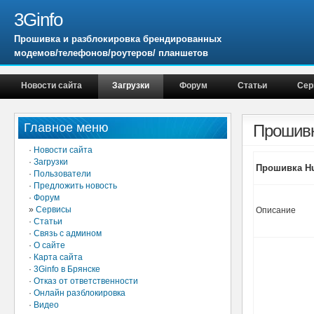
3Ginfo
Прошивка и разблокировка брендированных
модемов/телефонов/роутеров/ планшетов
Новости сайта
Загрузки
Форум
Статьи
Сер
Главное меню
Прошивк
·
Новости сайта
·
Загрузки
Прошивка Hua
·
Пользователи
·
Предложить новость
·
Форум
»
Сервисы
Описание
·
Статьи
·
Связь с админом
·
О сайте
·
Карта сайта
·
3Ginfo в Брянске
·
Отказ от ответственности
·
Онлайн разблокировка
·
Видео