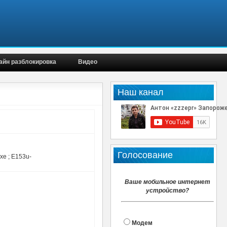
айн разблокировка
Видео
Наш канал
Голосование
e ; E153u-
Ваше мобильное интернет
устройство?
Модем