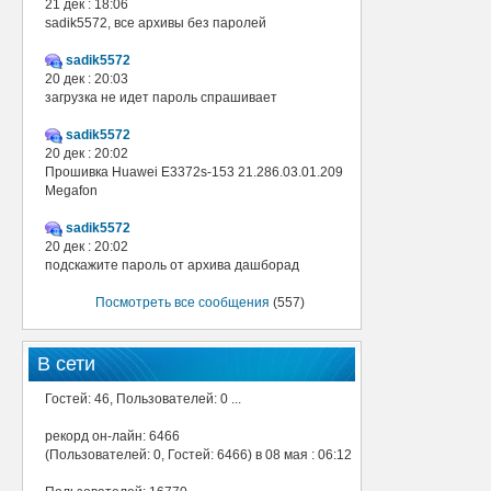
21 дек : 18:06
sadik5572, все архивы без паролей
sadik5572
20 дек : 20:03
загрузка не идет пароль спрашивает
sadik5572
20 дек : 20:02
Прошивка Huawei E3372s-153 21.286.03.01.209
Megafon
sadik5572
20 дек : 20:02
подскажите пароль от архива дашборад
Посмотреть все сообщения
(557)
В сети
Гостей: 46, Пользователей: 0 ...
рекорд он-лайн: 6466
(Пользователей: 0, Гостей: 6466) в 08 мая : 06:12