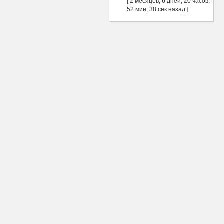
[ 2 месяцев, 6 дней, 20 часов,
52 мин, 38 сек назад ]