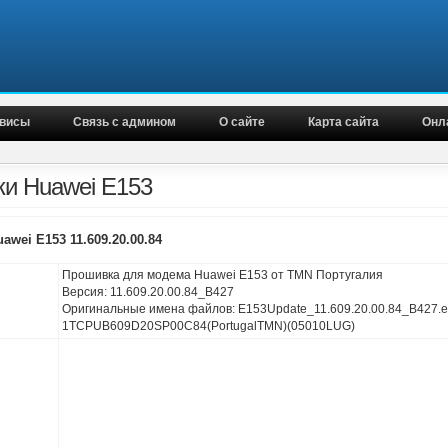
висы
Связь с админом
О сайте
Карта сайта
Онл
и Huawei E153
wei E153 11.609.20.00.84
Прошивка для модема Huawei E153 от TMN Португалия
Версия: 11.609.20.00.84_B427
Оригинальные имена файлов: E153Update_11.609.20.00.84_B427.ex
1TCPUB609D20SP00C84(PortugalTMN)(05010LUG)