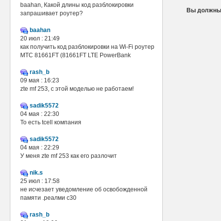
baahan, Какой длины код разблокировки
Вы должны 
запрашивает роутер?
baahan
20 июл : 21:49
как получить код разблокировки на Wi-Fi роутер
МТС 81661FT (81661FT LTE PowerBank
rash_b
09 мая : 16:23
zte mf 253, с этой моделью не работаем!
sadik5572
04 мая : 22:30
То есть tcell компания
sadik5572
04 мая : 22:29
У меня zte mf 253 как его разлочит
nik.s
25 июл : 17:58
не исчезает уведомление об освобожденной
памяти .реалми с30
rash_b