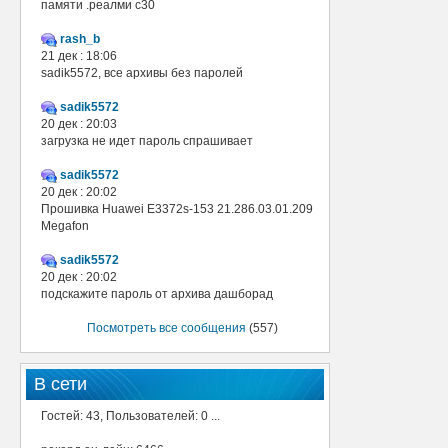
памяти .реалми с30
rash_b
21 дек : 18:06
sadik5572, все архивы без паролей
sadik5572
20 дек : 20:03
загрузка не идет пароль спрашивает
sadik5572
20 дек : 20:02
Прошивка Huawei E3372s-153 21.286.03.01.209
Megafon
sadik5572
20 дек : 20:02
подскажите пароль от архива дашборад
Посмотреть все сообщения
(557)
В сети
Гостей: 43, Пользователей: 0 ...