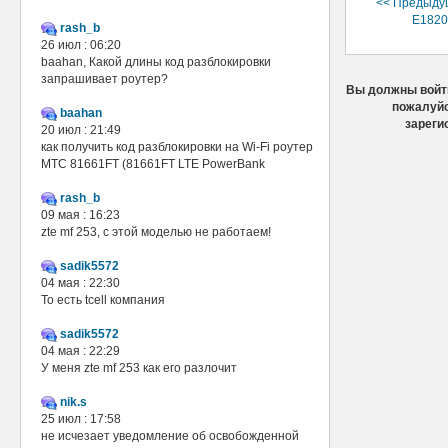
<< Предыду
E1820 
rash_b
26 июл : 06:20
baahan, Какой длины код разблокировки
запрашивает роутер?
Вы должны войти
пожалуйс
baahan
зареги
20 июл : 21:49
как получить код разблокировки на Wi-Fi роутер
МТС 81661FT (81661FT LTE PowerBank
rash_b
09 мая : 16:23
zte mf 253, с этой моделью не работаем!
sadik5572
04 мая : 22:30
То есть tcell компания
sadik5572
04 мая : 22:29
У меня zte mf 253 как его разлочит
nik.s
25 июл : 17:58
не исчезает уведомление об освобожденной