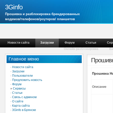
3Ginfo
Прошивка и разблокировка брендированных
модемов/телефонов/роутеров/ планшетов
Новости сайта
Загрузки
Форум
Статьи
Сер
Онлайн разблокировка
В
Главное меню
Прошивк
·
Новости сайта
·
Загрузки
Прошивка Hua
·
Пользователи
·
Предложить новость
·
Форум
Описание
»
Сервисы
·
Статьи
·
Связь с админом
·
О сайте
·
Карта сайта
·
3Ginfo в Брянске