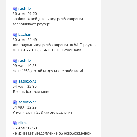
rash_b
26 июл : 06:20
baahan, Какой длины код разблокировки
запрашивает роутер?
baahan
20 июл : 21:49
как получить код разблокировки на Wi-Fi роутер
МТС 81661FT (81661FT LTE PowerBank
rash_b
09 мая : 16:23
zte mf 253, с этой моделью не работаем!
sadik5572
04 мая : 22:30
То есть tcell компания
sadik5572
04 мая : 22:29
У меня zte mf 253 как его разлочит
nik.s
25 июл : 17:58
не исчезает уведомление об освобожденной