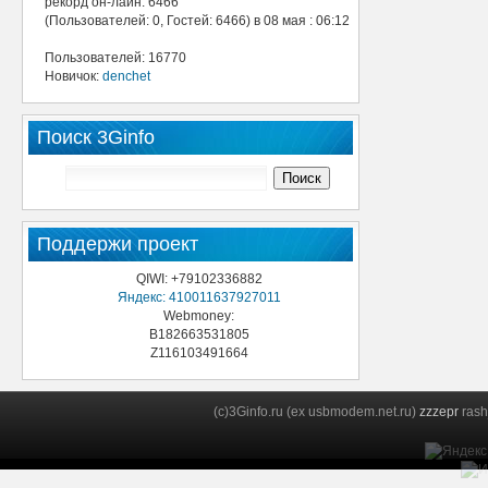
рекорд он-лайн: 6466
(Пользователей: 0, Гостей: 6466) в 08 мая : 06:12
Пользователей: 16770
Новичок:
denchet
Поиск 3Ginfo
Поддержи проект
QIWI: +79102336882
Яндекс: 410011637927011
Webmoney:
B182663531805
Z116103491664
(c)3Ginfo.ru (ex usbmodem.net.ru)
zzzepr
rash