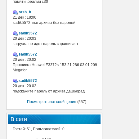
памяти .реалми с30
rash_b
21 дек : 18:06
sadik5572, все архивы без паролей
sadik5572
20 дек : 20:03
загрузка не идет пароль спрашивает
sadik5572
20 дек : 20:02
Прошивка Huawei E3372s-153 21.286.03.01.209
Megafon
sadik5572
20 дек : 20:02
подскажите пароль от архива дашборад
Посмотреть все сообщения
(557)
В сети
Гостей: 51, Пользователей: 0 ...