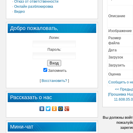
·
Отказ от ответственности
·
Онлайн разблокировка
·
Видео
Описание
Добро пожаловать,
Изображение
Логин:
Размер
файла
Пароль:
Дата
Загрузок
Загрузить
Запомнить
Оценка
[
Восстановить?
]
Сообщить о н
<< Преды
[Прошивка Hu
Рассказать о нас
11.608.05.0
Вы должны войти
пожалуйс
Мини-чат
зареги