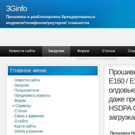
3Ginfo
Прошивка и разблокировка брендированных
модемов/телефонов/роутеров/ планшетов
Новости сайта
Загрузки
Форум
Статьи
Сер
Онлайн разблокировка
В
Главное меню
Прошивк
E160 / 
·
Новости сайта
·
Загрузки
олдовые
·
Пользователи
·
Предложить новость
даже пр
·
Форум
»
Сервисы
HSDPA C
·
Статьи
загрузка
·
Связь с админом
·
О сайте
·
Карта сайта
·
3Ginfo в Брянске
Прошивка Hua