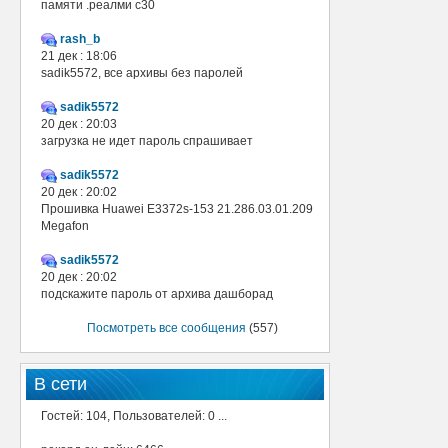
памяти .реалми с30
rash_b
21 дек : 18:06
sadik5572, все архивы без паролей
sadik5572
20 дек : 20:03
загрузка не идет пароль спрашивает
sadik5572
20 дек : 20:02
Прошивка Huawei E3372s-153 21.286.03.01.209
Megafon
sadik5572
20 дек : 20:02
подскажите пароль от архива дашборад
Посмотреть все сообщения
(557)
В сети
Гостей: 104, Пользователей: 0 ...