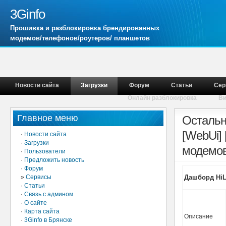
3Ginfo
Прошивка и разблокировка брендированных
модемов/телефонов/роутеров/ планшетов
Новости сайта
Загрузки
Форум
Статьи
Сер
Онлайн разблокировка
В
Главное меню
Остальн
[WebUi]
·
Новости сайта
·
Загрузки
модемов
·
Пользователи
·
Предложить новость
·
Форум
»
Сервисы
Дашборд HiLi
·
Статьи
·
Связь с админом
·
О сайте
·
Карта сайта
Описание
·
3Ginfo в Брянске