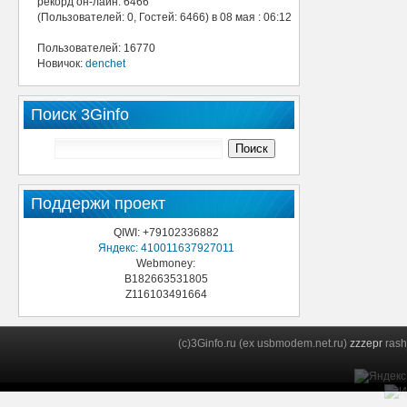
рекорд он-лайн: 6466
(Пользователей: 0, Гостей: 6466) в 08 мая : 06:12
Пользователей: 16770
Новичок:
denchet
Поиск 3Ginfo
Поддержи проект
QIWI: +79102336882
Яндекс: 410011637927011
Webmoney:
B182663531805
Z116103491664
(c)3Ginfo.ru (ex usbmodem.net.ru)
zzzepr
rash