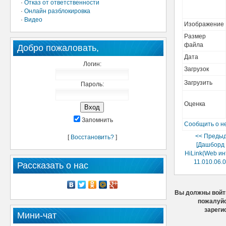
·
Отказ от ответственности
·
Онлайн разблокировка
·
Видео
Изображение
Размер
файла
Добро пожаловать,
Дата
Логин:
Загрузок
Загрузить
Пароль:
Оценка
Запомнить
Сообщить о н
<< Преды
[
Восстановить?
]
[Дашборд
HiLink(Web и
11.010.06.0
Рассказать о нас
Вы должны войти
пожалуйс
зареги
Мини-чат