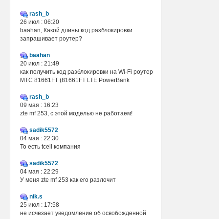
rash_b
26 июл : 06:20
baahan, Какой длины код разблокировки
запрашивает роутер?
baahan
20 июл : 21:49
как получить код разблокировки на Wi-Fi роутер
МТС 81661FT (81661FT LTE PowerBank
rash_b
09 мая : 16:23
zte mf 253, с этой моделью не работаем!
sadik5572
04 мая : 22:30
То есть tcell компания
sadik5572
04 мая : 22:29
У меня zte mf 253 как его разлочит
nik.s
25 июл : 17:58
не исчезает уведомление об освобожденной