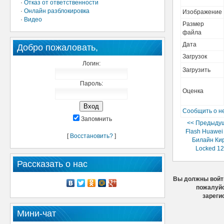
·
Отказ от ответственности
·
Онлайн разблокировка
Изображение
·
Видео
Размер
файла
Дата
Добро пожаловать,
Загрузок
Логин:
Загрузить
Пароль:
Оценка
Сообщить о н
Запомнить
<< Предыдущ
Flash Huawei
[
Восстановить?
]
Билайн Ки
Locked 1
Рассказать о нас
Вы должны войти
пожалуйс
зареги
Мини-чат