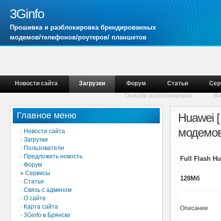
3Ginfo
Прошивка и разблокировка брендированных
модемов/телефонов/роутеров/ планшетов
Новости сайта
Загрузки
Форум
Статьи
Сер
Онлайн разблокировка
В
Главное меню
Huawei 
модемов
·
Новости сайта
·
Загрузки
·
Пользователи
·
Предложить новость
Full Flash H
·
Форум
»
Сервисы
128Мб
·
Статьи
·
Связь с админом
·
О сайте
·
Карта сайта
Описание
·
3Ginfo в Брянске