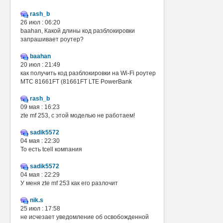
rash_b
26 июл : 06:20
baahan, Какой длины код разблокировки
запрашивает роутер?
baahan
20 июл : 21:49
как получить код разблокировки на Wi-Fi роутер
МТС 81661FT (81661FT LTE PowerBank
rash_b
09 мая : 16:23
zte mf 253, с этой моделью не работаем!
sadik5572
04 мая : 22:30
То есть tcell компания
sadik5572
04 мая : 22:29
У меня zte mf 253 как его разлочит
nik.s
25 июл : 17:58
не исчезает уведомление об освобожденной