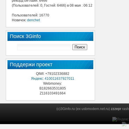
рекорд он-лайн: 6466
(Пользователей: 0, Гостей: 6466) в 08 мая : 06:12
Пользователей: 16770
Новичок:
denchet
Поиск 3Ginfo
Поддержи проект
QIWI: +79102336882
Яндекс: 410011637927011
Webmoney:
B182663531805
Z116103491664
(c)3Ginfo.ru (ex usbmodem.net.ru)
zzzepr
rash