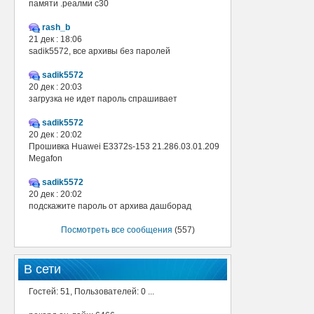
памяти .реалми с30
rash_b
21 дек : 18:06
sadik5572, все архивы без паролей
sadik5572
20 дек : 20:03
загрузка не идет пароль спрашивает
sadik5572
20 дек : 20:02
Прошивка Huawei E3372s-153 21.286.03.01.209
Megafon
sadik5572
20 дек : 20:02
подскажите пароль от архива дашборад
Посмотреть все сообщения
(557)
В сети
Гостей: 51, Пользователей: 0 ...