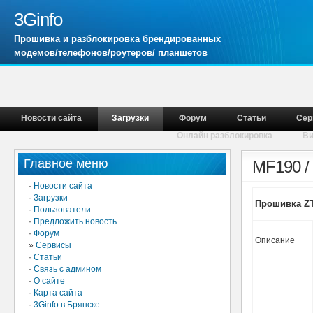
3Ginfo
Прошивка и разблокировка брендированных
модемов/телефонов/роутеров/ планшетов
Новости сайта
Загрузки
Форум
Статьи
Сер
Онлайн разблокировка
В
Главное меню
MF190 /
·
Новости сайта
·
Загрузки
Прошивка ZT
·
Пользователи
·
Предложить новость
·
Форум
Описание
»
Сервисы
·
Статьи
·
Связь с админом
·
О сайте
·
Карта сайта
·
3Ginfo в Брянске