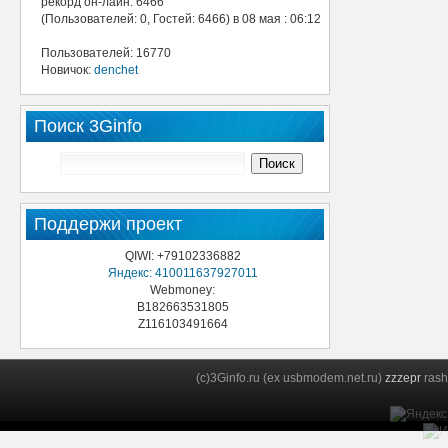
рекорд он-лайн: 6466
(Пользователей: 0, Гостей: 6466) в 08 мая : 06:12
Пользователей: 16770
Новичок:
denchet
Поиск 3Ginfo
Поддержи проект
QIWI: +79102336882
Яндекс: 410011637927011
Webmoney:
B182663531805
Z116103491664
(c)3Ginfo.ru (ex usbmodem.net.ru)
zzzepr
rash