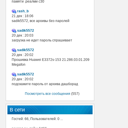
памяти .реалми с30
rash_b
21 дек : 18:06
sadik5572, все архивы без паролей
sadik5572
20 дек : 20:03
загрузка не идет пароль спрашивает
sadik5572
20 дек : 20:02
Прошивка Huawei E3372s-153 21.286.03.01.209
Megafon
sadik5572
20 дек : 20:02
подскажите пароль от архива дашборад
Посмотреть все сообщения
(557)
В сети
Гостей: 66, Пользователей: 0 ...