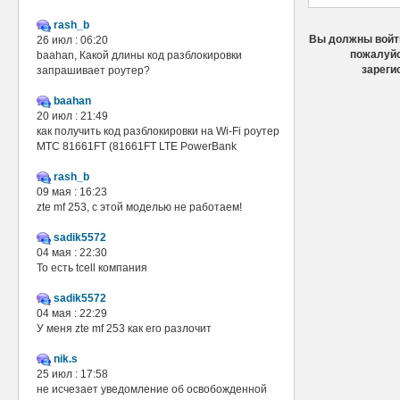
rash_b
Вы должны войти
26 июл : 06:20
пожалуйс
baahan, Какой длины код разблокировки
зареги
запрашивает роутер?
baahan
20 июл : 21:49
как получить код разблокировки на Wi-Fi роутер
МТС 81661FT (81661FT LTE PowerBank
rash_b
09 мая : 16:23
zte mf 253, с этой моделью не работаем!
sadik5572
04 мая : 22:30
То есть tcell компания
sadik5572
04 мая : 22:29
У меня zte mf 253 как его разлочит
nik.s
25 июл : 17:58
не исчезает уведомление об освобожденной