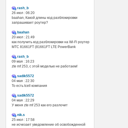
rash_b
26 июл : 06:20
baahan, Какой длины код разблокировки
запрашивает роутер?
baahan
20 июл : 21:49
как получить код разблокировки на Wi-Fi роутер
МТС 81661FT (81661FT LTE PowerBank
rash_b
09 мая : 16:23
zte mf 253, с этой моделью не работаем!
sadik5572
04 мая : 22:30
То есть tcell компания
sadik5572
04 мая : 22:29
У меня zte mf 253 как его разлочит
nik.s
25 июл : 17:58
не исчезает уведомление об освобожденной