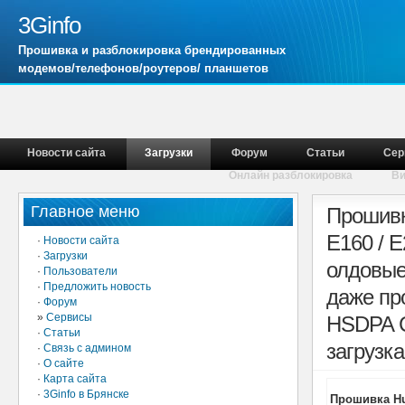
3Ginfo
Прошивка и разблокировка брендированных
модемов/телефонов/роутеров/ планшетов
Новости сайта
Загрузки
Форум
Статьи
Сер
Онлайн разблокировка
В
Главное меню
Прошивк
E160 / 
·
Новости сайта
·
Загрузки
олдовые
·
Пользователи
·
Предложить новость
даже пр
·
Форум
»
Сервисы
HSDPA C
·
Статьи
загрузка
·
Связь с админом
·
О сайте
·
Карта сайта
·
3Ginfo в Брянске
Прошивка Hua