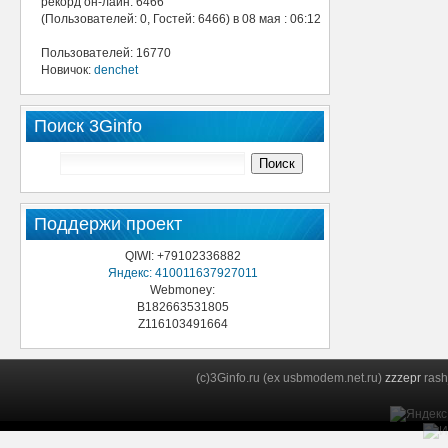
рекорд он-лайн: 6466
(Пользователей: 0, Гостей: 6466) в 08 мая : 06:12
Пользователей: 16770
Новичок:
denchet
Поиск 3Ginfo
Поддержи проект
QIWI: +79102336882
Яндекс: 410011637927011
Webmoney:
B182663531805
Z116103491664
(c)3Ginfo.ru (ex usbmodem.net.ru)
zzzepr
rash