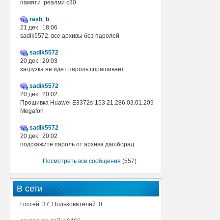
памяти .реалми с30
rash_b
21 дек : 18:06
sadik5572, все архивы без паролей
sadik5572
20 дек : 20:03
загрузка не идет пароль спрашивает
sadik5572
20 дек : 20:02
Прошивка Huawei E3372s-153 21.286.03.01.209
Megafon
sadik5572
20 дек : 20:02
подскажите пароль от архива дашборад
Посмотреть все сообщения
(557)
В сети
Гостей: 37, Пользователей: 0 ...