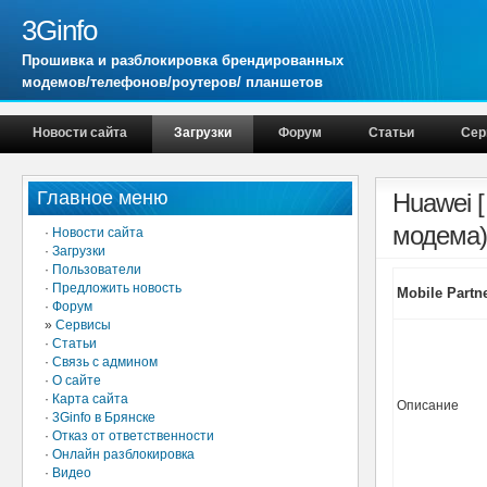
3Ginfo
Прошивка и разблокировка брендированных
модемов/телефонов/роутеров/ планшетов
Новости сайта
Загрузки
Форум
Статьи
Сер
Главное меню
Huawei 
модема)
·
Новости сайта
·
Загрузки
·
Пользователи
·
Предложить новость
Mobile Partne
·
Форум
»
Сервисы
·
Статьи
·
Связь с админом
·
О сайте
·
Карта сайта
Описание
·
3Ginfo в Брянске
·
Отказ от ответственности
·
Онлайн разблокировка
·
Видео