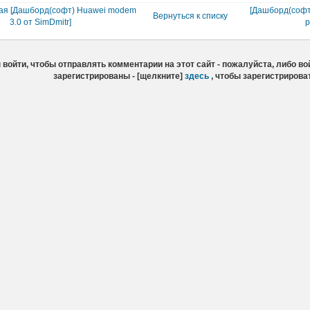
ая [Дашборд(софт) Huawei modem
[Дашборд(софт
Вернуться к списку
3.0 от SimDmitr]
р
войти, чтобы отправлять комментарии на этот сайт - пожалуйста, либо вой
зарегистрированы - [щелкните]
здесь
, чтобы зарегистрирова