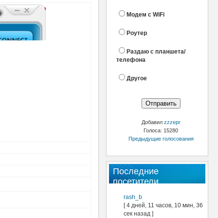
Модем с WiFi
Роутер
Раздаю с планшета/
телефона
Другое
Добавил
zzzepr
Голоса: 15280
Предыдущие голосования
Последние
посетители
rash_b
[ 4 дней, 11 часов, 10 мин, 36
сек назад ]