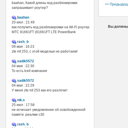
baahan, Какой длины код разблокировки
<< Предыдущ
запрашивает роутер?
baahan
20 июл : 21:49
Вы должны 
как получить код разблокировки на Wi-Fi роутер
МТС 81661FT (81661FT LTE PowerBank
rash_b
09 мая : 16:23
zte mf 253, с этой моделью не работаем!
sadik5572
04 мая : 22:30
То есть tcell компания
sadik5572
04 мая : 22:29
У меня zte mf 253 как его разлочит
nik.s
25 июл : 17:58
не исчезает уведомление об освобожденной
памяти .реалми с30
rash_b