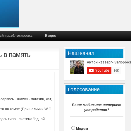
айн разблокировка
Видео
Наш канал
ь в память
Голосование
ервисы Huawei - магазин, чат,
Ваше мобильное интернет
та на компе (При наличии WiFi
устройство?
десь типа - система "одной
Модем