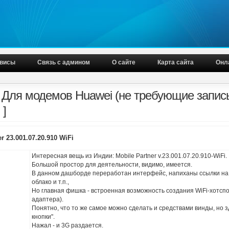
висы
Связь с админом
О сайте
Карта сайта
Онл
[ Для модемов Huawei (не требующие запис
 ]
r 23.001.07.20.910 WiFi
Интересная вещь из Индии: Mobile Partner v.23.001.07.20.910-WiFi.
Большой простор для деятельности, видимо, имеется.
В данном дашборде переработан интерфейс, напиханы ссылки на с
облако и т.п.,
Но главная фишка - встроенная возможность создания WiFi-хотспо
адаптера).
Понятно, что то же самое можно сделать и средствами винды, но з
кнопки".
Нажал - и 3G раздается.