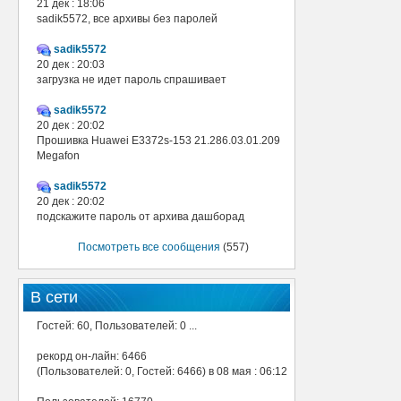
21 дек : 18:06
sadik5572, все архивы без паролей
sadik5572
20 дек : 20:03
загрузка не идет пароль спрашивает
sadik5572
20 дек : 20:02
Прошивка Huawei E3372s-153 21.286.03.01.209
Megafon
sadik5572
20 дек : 20:02
подскажите пароль от архива дашборад
Посмотреть все сообщения
(557)
В сети
Гостей: 60, Пользователей: 0 ...
рекорд он-лайн: 6466
(Пользователей: 0, Гостей: 6466) в 08 мая : 06:12