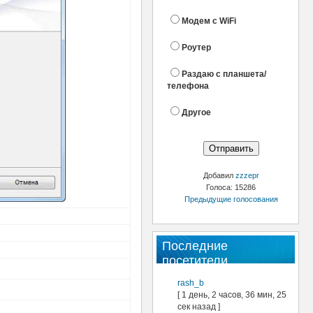
Модем с WiFi
Роутер
Раздаю с планшета/
телефона
Другое
Добавил
zzzepr
Голоса: 15286
Предыдущие голосования
Последние
посетители
rash_b
[ 1 день, 2 часов, 36 мин, 25
сек назад ]