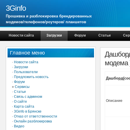
3Ginfo
Прошивка и разблокировка брендированных
модемов/телефонов/роутеров/ планшетов
Новости сайта
Загрузки
Форум
Статьи
Сер
Главное меню
Дашборд
модема 
·
Новости сайта
·
Загрузки
·
Пользователи
·
Предложить новость
Дашборд(соф
·
Форум
»
Сервисы
·
Статьи
·
Связь с админом
Описание
·
О сайте
·
Карта сайта
·
3Ginfo в Брянске
·
Отказ от ответственности
·
Онлайн разблокировка
·
Видео