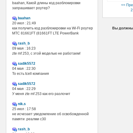
baahan, Какой длины код разблокировки
<< Пр
запрашивает роутер?
2
baahan
20 июл : 21:49
как получить код разблокировки на Wi-Fi роутер
Вы должны 
МТС 81661FT (81661FT LTE PowerBank
rash_b
09 мая : 16:23
zte mf 253, с этой моделью не работаем!
sadik5572
04 мая : 22:30
То есть tcell компания
sadik5572
04 мая : 22:29
У меня zte mf 253 как его разлочит
nik.s
25 июл : 17:58
не исчезает уведомление об освобожденной
памяти .реалми с30
rash_b