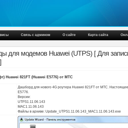
висы
Связь с админом
О сайте
Карта сайта
Онл
ы для модемов Huawei (UTPS) [ Для запис
]
т) Huawei 821FT (Huawei E5776) от МТС
Дашборд для нового 4G роутера Huawei 821FT от МТС. Настоящее
E5776.
Версии:
UTPS1.11.06.143
MAC1.11.06.143
Файлы в архиве: Update_UTPS1.11.06.143_MAC1.11.06.143.exe