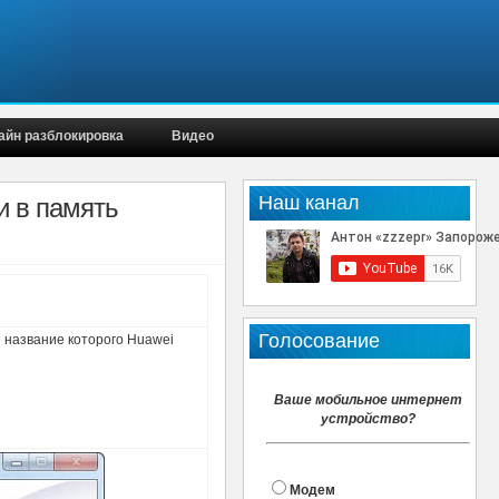
айн разблокировка
Видео
Наш канал
и в память
Голосование
 название которого Huawei
Ваше мобильное интернет
устройство?
Модем