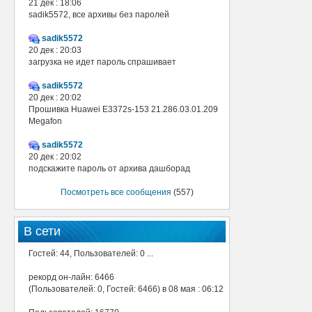
21 дек : 18:06
sadik5572, все архивы без паролей
sadik5572
20 дек : 20:03
загрузка не идет пароль спрашивает
sadik5572
20 дек : 20:02
Прошивка Huawei E3372s-153 21.286.03.01.209
Megafon
sadik5572
20 дек : 20:02
подскажите пароль от архива дашборад
Посмотреть все сообщения
(557)
В сети
Гостей: 44, Пользователей: 0 ...
рекорд он-лайн: 6466
(Пользователей: 0, Гостей: 6466) в 08 мая : 06:12