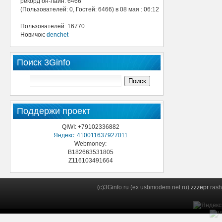
рекорд он-лайн: 6466
(Пользователей: 0, Гостей: 6466) в 08 мая : 06:12
Пользователей: 16770
Новичок:
denchet
Поиск 3Ginfo
Поддержи проект
QIWI: +79102336882
Яндекс: 410011637927011
Webmoney:
B182663531805
Z116103491664
(c)3Ginfo.ru (ex usbmodem.net.ru)
zzzepr
rash