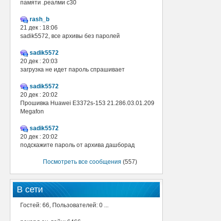
памяти .реалми с30
rash_b
21 дек : 18:06
sadik5572, все архивы без паролей
sadik5572
20 дек : 20:03
загрузка не идет пароль спрашивает
sadik5572
20 дек : 20:02
Прошивка Huawei E3372s-153 21.286.03.01.209
Megafon
sadik5572
20 дек : 20:02
подскажите пароль от архива дашборад
Посмотреть все сообщения
(557)
В сети
Гостей: 66, Пользователей: 0 ...