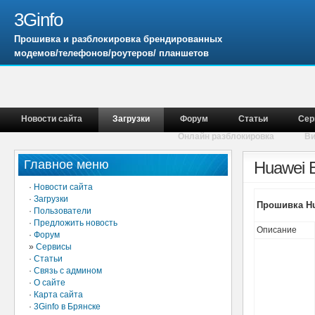
3Ginfo
Прошивка и разблокировка брендированных
модемов/телефонов/роутеров/ планшетов
Новости сайта
Загрузки
Форум
Статьи
Сер
Онлайн разблокировка
В
Главное меню
Huawei 
·
Новости сайта
·
Загрузки
Прошивка Hua
·
Пользователи
·
Предложить новость
Описание
·
Форум
»
Сервисы
·
Статьи
·
Связь с админом
·
О сайте
·
Карта сайта
·
3Ginfo в Брянске