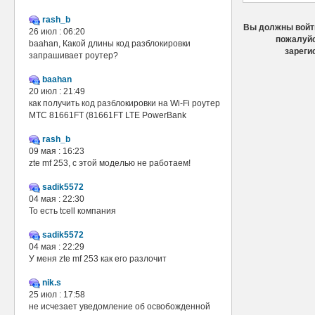
rash_b
Вы должны войти
26 июл : 06:20
пожалуйс
baahan, Какой длины код разблокировки
зареги
запрашивает роутер?
baahan
20 июл : 21:49
как получить код разблокировки на Wi-Fi роутер
МТС 81661FT (81661FT LTE PowerBank
rash_b
09 мая : 16:23
zte mf 253, с этой моделью не работаем!
sadik5572
04 мая : 22:30
То есть tcell компания
sadik5572
04 мая : 22:29
У меня zte mf 253 как его разлочит
nik.s
25 июл : 17:58
не исчезает уведомление об освобожденной