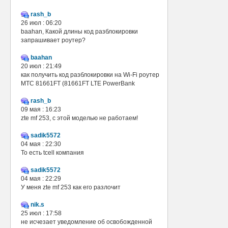
rash_b
26 июл : 06:20
baahan, Какой длины код разблокировки
запрашивает роутер?
baahan
20 июл : 21:49
как получить код разблокировки на Wi-Fi роутер
МТС 81661FT (81661FT LTE PowerBank
rash_b
09 мая : 16:23
zte mf 253, с этой моделью не работаем!
sadik5572
04 мая : 22:30
То есть tcell компания
sadik5572
04 мая : 22:29
У меня zte mf 253 как его разлочит
nik.s
25 июл : 17:58
не исчезает уведомление об освобожденной