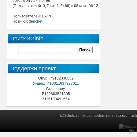
рекорд он-лайн: 6466
(Пользователей: 0, Гостей: 6466) в 08 мая : 06:12
Пользователей: 16770
Новичок:
denchet
Поиск 3Ginfo
Поддержи проект
QIWI: +79102336882
Яндекс: 410011637927011
Webmoney:
B182663531805
Z116103491664
(c)3Ginfo.ru (ex usbmodem.net.ru)
zzzepr
rash