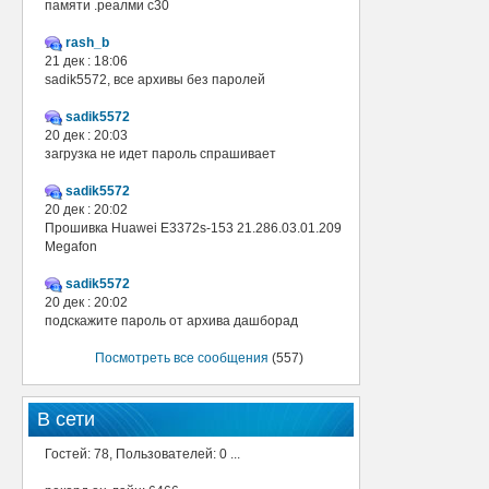
памяти .реалми с30
rash_b
21 дек : 18:06
sadik5572, все архивы без паролей
sadik5572
20 дек : 20:03
загрузка не идет пароль спрашивает
sadik5572
20 дек : 20:02
Прошивка Huawei E3372s-153 21.286.03.01.209
Megafon
sadik5572
20 дек : 20:02
подскажите пароль от архива дашборад
Посмотреть все сообщения
(557)
В сети
Гостей: 78, Пользователей: 0 ...