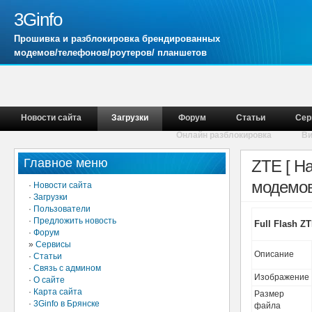
3Ginfo
Прошивка и разблокировка брендированных
модемов/телефонов/роутеров/ планшетов
Новости сайта
Загрузки
Форум
Статьи
Сер
Онлайн разблокировка
В
Главное меню
ZTE [ Н
модемов
·
Новости сайта
·
Загрузки
·
Пользователи
·
Предложить новость
Full Flash Z
·
Форум
»
Сервисы
Описание
·
Статьи
·
Связь с админом
Изображение
·
О сайте
·
Карта сайта
Размер
·
3Ginfo в Брянске
файла