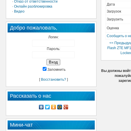
·
Отказ от ответственности
Дата
·
Онлайн разблокировка
·
Видео
Загрузок
Загрузить
Добро пожаловать,
Оценка
Сообщить о н
Логин:
<< Предыдущ
Flash ZTE MF1
Пароль:
Locke
Запомнить
Вы должны войти
пожалуйс
[
Восстановить?
]
зареги
Рассказать о нас
Мини-чат