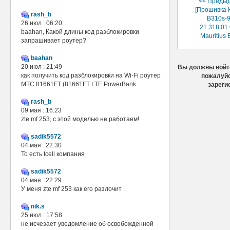
<< Преды
[Прошивка 
rash_b
B310s-
26 июл : 06:20
21.318.01.
baahan, Какой длины код разблокировки
Mauritius 
запрашивает роутер?
baahan
20 июл : 21:49
Вы должны войти
как получить код разблокировки на Wi-Fi роутер
пожалуйс
МТС 81661FT (81661FT LTE PowerBank
зареги
rash_b
09 мая : 16:23
zte mf 253, с этой моделью не работаем!
sadik5572
04 мая : 22:30
То есть tcell компания
sadik5572
04 мая : 22:29
У меня zte mf 253 как его разлочит
nik.s
25 июл : 17:58
не исчезает уведомление об освобожденной