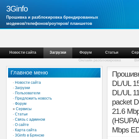
3Ginfo
Прошивка и разблокировка брендированных
модемов/телефонов/роутеров/ планшетов
Новости сайта
Загрузки
Форум
Статьи
Сер
Онлайн разблокировка
В
Главное меню
Прошивк
DL/UL 1
·
Новости сайта
·
Загрузки
DL/UL 1
·
Пользователи
·
Предложить новость
packet 
·
Форум
»
Сервисы
21.6 Mb
·
Статьи
(HSUPA/
·
Связь с админом
·
О сайте
Mbps ED
·
Карта сайта
·
3Ginfo в Брянске