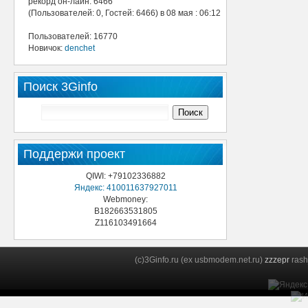
рекорд он-лайн: 6466
(Пользователей: 0, Гостей: 6466) в 08 мая : 06:12
Пользователей: 16770
Новичок:
denchet
Поиск 3Ginfo
Поддержи проект
QIWI: +79102336882
Яндекс: 410011637927011
Webmoney:
B182663531805
Z116103491664
(c)3Ginfo.ru (ex usbmodem.net.ru)
zzzepr
rash