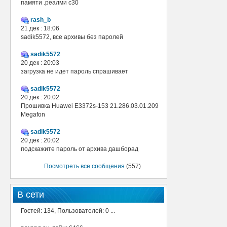
памяти .реалми с30
rash_b
21 дек : 18:06
sadik5572, все архивы без паролей
sadik5572
20 дек : 20:03
загрузка не идет пароль спрашивает
sadik5572
20 дек : 20:02
Прошивка Huawei E3372s-153 21.286.03.01.209
Megafon
sadik5572
20 дек : 20:02
подскажите пароль от архива дашборад
Посмотреть все сообщения
(557)
В сети
Гостей: 134, Пользователей: 0 ...