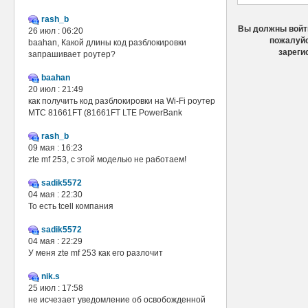
rash_b
Вы должны войти
26 июл : 06:20
пожалуйс
baahan, Какой длины код разблокировки
зареги
запрашивает роутер?
baahan
20 июл : 21:49
как получить код разблокировки на Wi-Fi роутер
МТС 81661FT (81661FT LTE PowerBank
rash_b
09 мая : 16:23
zte mf 253, с этой моделью не работаем!
sadik5572
04 мая : 22:30
То есть tcell компания
sadik5572
04 мая : 22:29
У меня zte mf 253 как его разлочит
nik.s
25 июл : 17:58
не исчезает уведомление об освобожденной