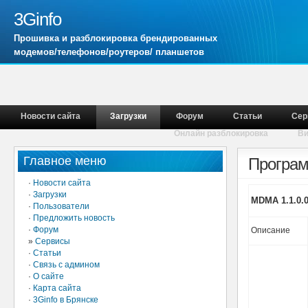
3Ginfo
Прошивка и разблокировка брендированных
модемов/телефонов/роутеров/ планшетов
Новости сайта
Загрузки
Форум
Статьи
Сер
Онлайн разблокировка
В
Главное меню
Програм
·
Новости сайта
·
Загрузки
MDMA 1.1.0.
·
Пользователи
·
Предложить новость
·
Форум
Описание
»
Сервисы
·
Статьи
·
Связь с админом
·
О сайте
·
Карта сайта
·
3Ginfo в Брянске