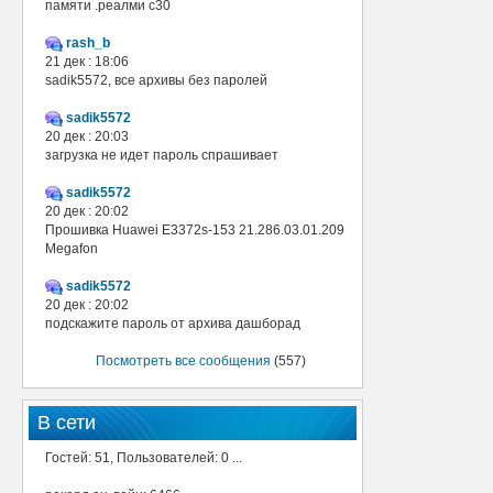
памяти .реалми с30
rash_b
21 дек : 18:06
sadik5572, все архивы без паролей
sadik5572
20 дек : 20:03
загрузка не идет пароль спрашивает
sadik5572
20 дек : 20:02
Прошивка Huawei E3372s-153 21.286.03.01.209
Megafon
sadik5572
20 дек : 20:02
подскажите пароль от архива дашборад
Посмотреть все сообщения
(557)
В сети
Гостей: 51, Пользователей: 0 ...