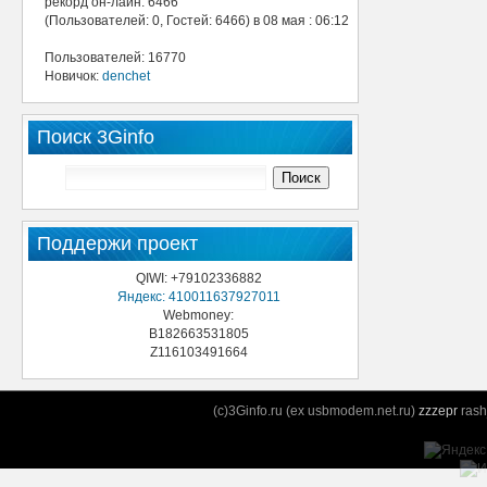
рекорд он-лайн: 6466
(Пользователей: 0, Гостей: 6466) в 08 мая : 06:12
Пользователей: 16770
Новичок:
denchet
Поиск 3Ginfo
Поддержи проект
QIWI: +79102336882
Яндекс: 410011637927011
Webmoney:
B182663531805
Z116103491664
(c)3Ginfo.ru (ex usbmodem.net.ru)
zzzepr
rash