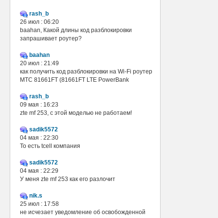
rash_b
26 июл : 06:20
baahan, Какой длины код разблокировки
запрашивает роутер?
baahan
20 июл : 21:49
как получить код разблокировки на Wi-Fi роутер
МТС 81661FT (81661FT LTE PowerBank
rash_b
09 мая : 16:23
zte mf 253, с этой моделью не работаем!
sadik5572
04 мая : 22:30
То есть tcell компания
sadik5572
04 мая : 22:29
У меня zte mf 253 как его разлочит
nik.s
25 июл : 17:58
не исчезает уведомление об освобожденной