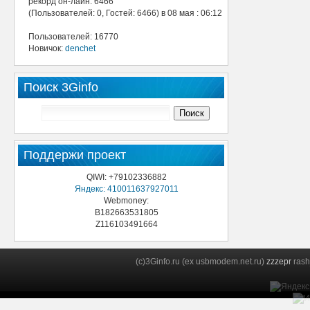
рекорд он-лайн: 6466
(Пользователей: 0, Гостей: 6466) в 08 мая : 06:12
Пользователей: 16770
Новичок:
denchet
Поиск 3Ginfo
Поддержи проект
QIWI: +79102336882
Яндекс: 410011637927011
Webmoney:
B182663531805
Z116103491664
(c)3Ginfo.ru (ex usbmodem.net.ru)
zzzepr
rash