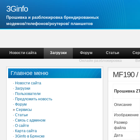
3Ginfo
Прошивка и разблокировка брендированных
модемов/телефонов/роутеров/ планшетов
Новости сайта
Загрузки
Форум
Статьи
Сер
Онлайн разблокировка
В
Главное меню
MF190 /
·
Новости сайта
·
Загрузки
Прошивка ZT
·
Пользователи
·
Предложить новость
·
Форум
Описание
»
Сервисы
·
Статьи
Изображение
·
Связь с админом
Размер
·
О сайте
файла
·
Карта сайта
Дата
·
3Ginfo в Брянске