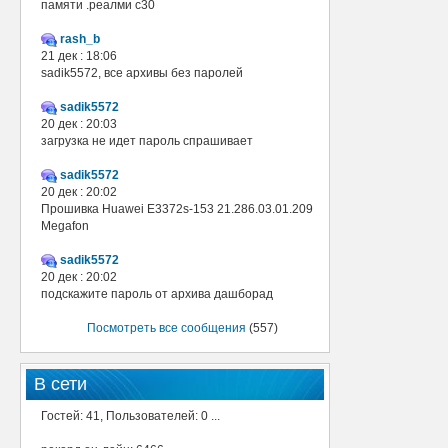
памяти .реалми с30
rash_b
21 дек : 18:06
sadik5572, все архивы без паролей
sadik5572
20 дек : 20:03
загрузка не идет пароль спрашивает
sadik5572
20 дек : 20:02
Прошивка Huawei E3372s-153 21.286.03.01.209
Megafon
sadik5572
20 дек : 20:02
подскажите пароль от архива дашборад
Посмотреть все сообщения
(557)
В сети
Гостей: 41, Пользователей: 0 ...