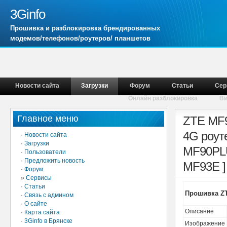
3Ginfo
Прошивка и разблокировка брендированных
модемов/телефонов/роутеров/ планшетов
Новости сайта
Загрузки
Форум
Статьи
Сер
Онлайн разблокировка
В
Главное меню
ZTE MF9
4G роут
·
Новости сайта
·
Загрузки
MF90PLU
·
Пользователи
·
Предложить новость
MF93E ]
·
Форум
»
Сервисы
·
Статьи
Прошивка ZT
·
Связь с админом
·
О сайте
Описание
·
Карта сайта
·
3Ginfo в Брянске
Изображение