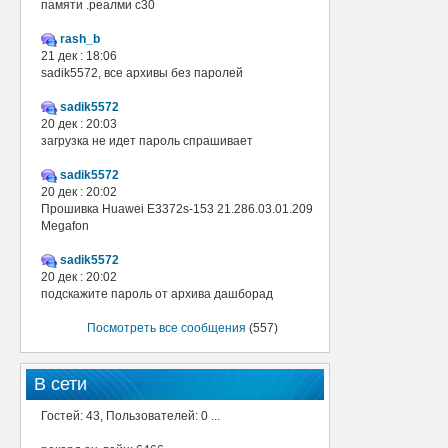
памяти .реалми с30
rash_b
21 дек : 18:06
sadik5572, все архивы без паролей
sadik5572
20 дек : 20:03
загрузка не идет пароль спрашивает
sadik5572
20 дек : 20:02
Прошивка Huawei E3372s-153 21.286.03.01.209
Megafon
sadik5572
20 дек : 20:02
подскажите пароль от архива дашборад
Посмотреть все сообщения
(557)
В сети
Гостей: 43, Пользователей: 0 ...