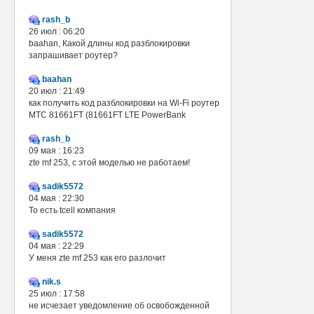
rash_b
26 июл : 06:20
baahan, Какой длины код разблокировки
запрашивает роутер?
baahan
20 июл : 21:49
как получить код разблокировки на Wi-Fi роутер
МТС 81661FT (81661FT LTE PowerBank
rash_b
09 мая : 16:23
zte mf 253, с этой моделью не работаем!
sadik5572
04 мая : 22:30
То есть tcell компания
sadik5572
04 мая : 22:29
У меня zte mf 253 как его разлочит
nik.s
25 июл : 17:58
не исчезает уведомление об освобожденной