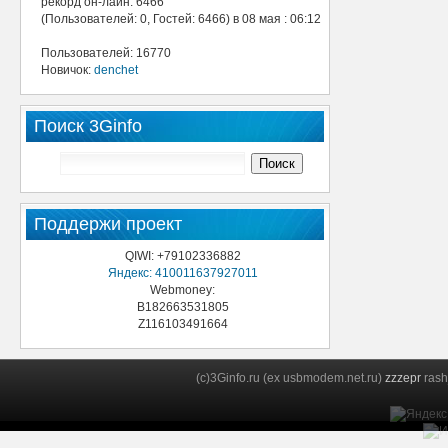
рекорд он-лайн: 6466
(Пользователей: 0, Гостей: 6466) в 08 мая : 06:12
Пользователей: 16770
Новичок:
denchet
Поиск 3Ginfo
Поддержи проект
QIWI: +79102336882
Яндекс: 410011637927011
Webmoney:
B182663531805
Z116103491664
(c)3Ginfo.ru (ex usbmodem.net.ru)
zzzepr
rash