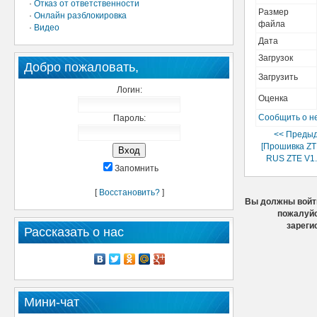
·
Отказ от ответственности
Размер
·
Онлайн разблокировка
файла
·
Видео
Дата
Загрузок
Добро пожаловать,
Загрузить
Логин:
Оценка
Сообщить о н
Пароль:
<< Преды
[Прошивка Z
RUS ZTE V1.
Запомнить
[
Восстановить?
]
Вы должны войти
пожалуйс
зареги
Рассказать о нас
Мини-чат