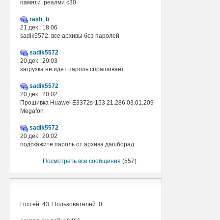
памяти .реалми с30
rash_b
21 дек : 18:06
sadik5572, все архивы без паролей
sadik5572
20 дек : 20:03
загрузка не идет пароль спрашивает
sadik5572
20 дек : 20:02
Прошивка Huawei E3372s-153 21.286.03.01.209
Megafon
sadik5572
20 дек : 20:02
подскажите пароль от архива дашборад
Посмотреть все сообщения
(557)
В сети
Гостей: 43, Пользователей: 0 ...