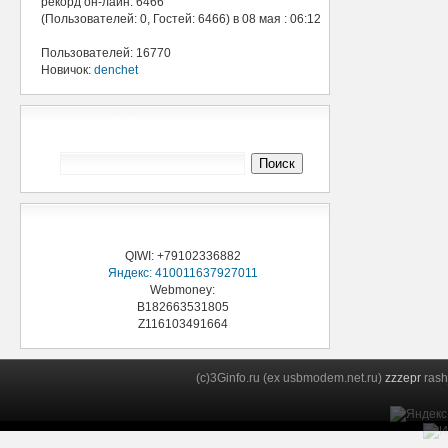
рекорд он-лайн: 6466
(Пользователей: 0, Гостей: 6466) в 08 мая : 06:12
Пользователей: 16770
Новичок:
denchet
Поиск 3Ginfo
Поддержи проект
QIWI: +79102336882
Яндекс: 410011637927011
Webmoney:
B182663531805
Z116103491664
(c)3Ginfo.ru (ex usbmodem.net.ru)
zzzepr
rash