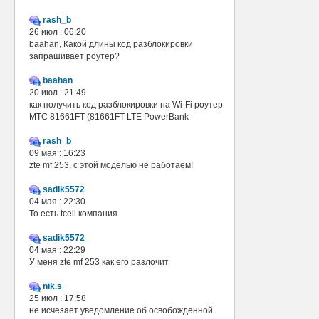
rash_b
26 июл : 06:20
baahan, Какой длины код разблокировки
запрашивает роутер?
baahan
20 июл : 21:49
как получить код разблокировки на Wi-Fi роутер
МТС 81661FT (81661FT LTE PowerBank
rash_b
09 мая : 16:23
zte mf 253, с этой моделью не работаем!
sadik5572
04 мая : 22:30
То есть tcell компания
sadik5572
04 мая : 22:29
У меня zte mf 253 как его разлочит
nik.s
25 июл : 17:58
не исчезает уведомление об освобожденной