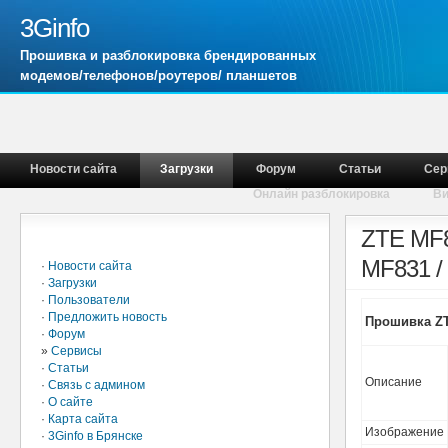
3Ginfo
Прошивка и разблокировка брендированных
модемов/телефонов/роутеров/ планшетов
Новости сайта
Загрузки
Форум
Статьи
Сер
Онлайн разблокировка
В
Главное меню
ZTE MF8
MF831 /
·
Новости сайта
·
Загрузки
·
Пользователи
·
Предложить новость
Прошивка ZT
·
Форум
»
Сервисы
·
Статьи
Описание
·
Связь с админом
·
О сайте
·
Карта сайта
Изображение
·
3Ginfo в Брянске