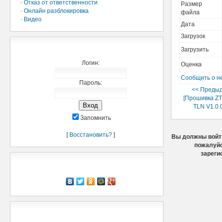
·
Отказ от ответственности
Размер
·
Онлайн разблокировка
файла
·
Видео
Дата
Загрузок
Добро пожаловать,
Загрузить
Логин:
Оценка
Сообщить о н
Пароль:
<< Преды
[Прошивка Z
TLN V1.0.
Запомнить
[
Восстановить?
]
Вы должны войти
пожалуйс
зареги
Рассказать о нас
Мини-чат