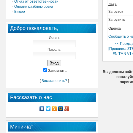
·
Отказ от ответственности
Дата
·
Онлайн разблокировка
·
Видео
Загрузок
Загрузить
Добро пожаловать,
Оценка
Сообщить о н
Логин:
<< Преды
[Прошивка ZT
Пароль:
EN TMN V1.
Запомнить
Вы должны войти
пожалуйс
[
Восстановить?
]
зареги
Рассказать о нас
Мини-чат