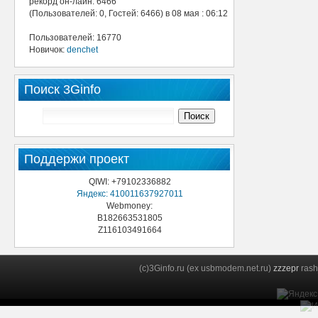
рекорд он-лайн: 6466
(Пользователей: 0, Гостей: 6466) в 08 мая : 06:12
Пользователей: 16770
Новичок:
denchet
Поиск 3Ginfo
Поддержи проект
QIWI: +79102336882
Яндекс: 410011637927011
Webmoney:
B182663531805
Z116103491664
(c)3Ginfo.ru (ex usbmodem.net.ru)
zzzepr
rash