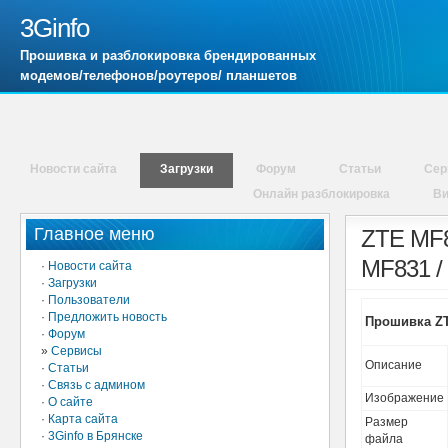
3Ginfo
Прошивка и разблокировка брендированных
модемов/телефонов/роутеров/ планшетов
Новости сайта
Загрузки
Форум
Статьи
Сер
Онлайн разблокировка
В
Главное меню
ZTE MF8
MF831 /
·
Новости сайта
·
Загрузки
·
Пользователи
·
Предложить новость
Прошивка ZT
·
Форум
»
Сервисы
Описание
·
Статьи
·
Связь с админом
Изображение
·
О сайте
·
Карта сайта
Размер
·
3Ginfo в Брянске
файла