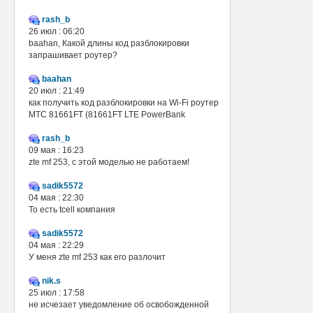
rash_b
26 июл : 06:20
baahan, Какой длины код разблокировки
запрашивает роутер?
baahan
20 июл : 21:49
как получить код разблокировки на Wi-Fi роутер
МТС 81661FT (81661FT LTE PowerBank
rash_b
09 мая : 16:23
zte mf 253, с этой моделью не работаем!
sadik5572
04 мая : 22:30
То есть tcell компания
sadik5572
04 мая : 22:29
У меня zte mf 253 как его разлочит
nik.s
25 июл : 17:58
не исчезает уведомление об освобожденной