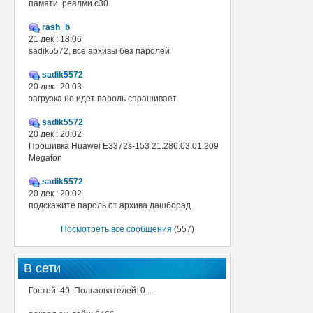
памяти .реалми с30
rash_b
21 дек : 18:06
sadik5572, все архивы без паролей
sadik5572
20 дек : 20:03
загрузка не идет пароль спрашивает
sadik5572
20 дек : 20:02
Прошивка Huawei E3372s-153 21.286.03.01.209
Megafon
sadik5572
20 дек : 20:02
подскажите пароль от архива дашборад
Посмотреть все сообщения
(557)
В сети
Гостей: 49, Пользователей: 0 ...