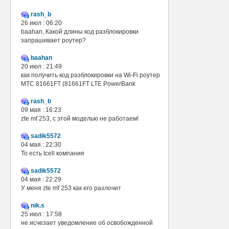
rash_b
26 июл : 06:20
baahan, Какой длины код разблокировки
запрашивает роутер?
baahan
20 июл : 21:49
как получить код разблокировки на Wi-Fi роутер
МТС 81661FT (81661FT LTE PowerBank
rash_b
09 мая : 16:23
zte mf 253, с этой моделью не работаем!
sadik5572
04 мая : 22:30
То есть tcell компания
sadik5572
04 мая : 22:29
У меня zte mf 253 как его разлочит
nik.s
25 июл : 17:58
не исчезает уведомление об освобожденной