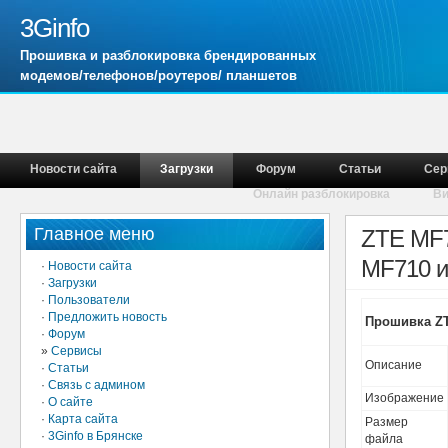
3Ginfo
Прошивка и разблокировка брендированных
модемов/телефонов/роутеров/ планшетов
Новости сайта
Загрузки
Форум
Статьи
Сер
Онлайн разблокировка
В
Главное меню
ZTE MF7
MF710 и
·
Новости сайта
·
Загрузки
·
Пользователи
·
Предложить новость
Прошивка ZT
·
Форум
»
Сервисы
Описание
·
Статьи
·
Связь с админом
Изображение
·
О сайте
·
Карта сайта
Размер
·
3Ginfo в Брянске
файла