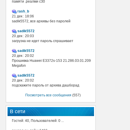
памяти .реалми с30
rash_b
21 дек : 18:06
sadik5572, все архивы без паролей
sadik5572
20 дек : 20:03
загрузка не идет пароль спрашивает
sadik5572
20 дек : 20:02
Прошивка Huawei E3372s-153 21.286.03.01.209
Megafon
sadik5572
20 дек : 20:02
подскажите пароль от архива дашборад
Посмотреть все сообщения
(557)
В сети
Гостей: 40, Пользователей: 0 ...