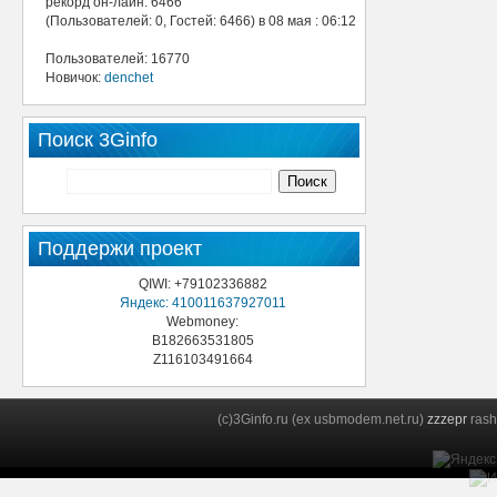
рекорд он-лайн: 6466
(Пользователей: 0, Гостей: 6466) в 08 мая : 06:12
Пользователей: 16770
Новичок:
denchet
Поиск 3Ginfo
Поддержи проект
QIWI: +79102336882
Яндекс: 410011637927011
Webmoney:
B182663531805
Z116103491664
(c)3Ginfo.ru (ex usbmodem.net.ru)
zzzepr
rash