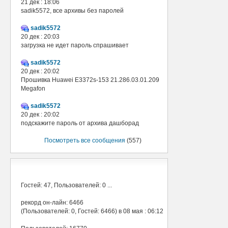
21 дек : 18:06
sadik5572, все архивы без паролей
sadik5572
20 дек : 20:03
загрузка не идет пароль спрашивает
sadik5572
20 дек : 20:02
Прошивка Huawei E3372s-153 21.286.03.01.209
Megafon
sadik5572
20 дек : 20:02
подскажите пароль от архива дашборад
Посмотреть все сообщения
(557)
В сети
Гостей: 47, Пользователей: 0 ...
рекорд он-лайн: 6466
(Пользователей: 0, Гостей: 6466) в 08 мая : 06:12