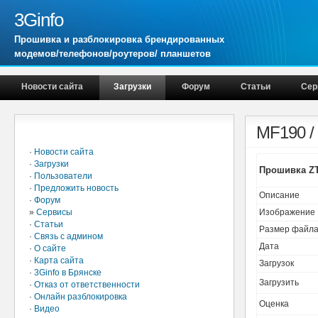
3Ginfo
Прошивка и разблокировка брендированных
модемов/телефонов/роутеров/ планшетов
Новости сайта
Загрузки
Форум
Статьи
Сер
Главное меню
MF190 /
·
Новости сайта
·
Загрузки
Прошивка ZT
·
Пользователи
·
Предложить новость
Описание
·
Форум
»
Сервисы
Изображение
·
Статьи
Размер файл
·
Связь с админом
Дата
·
О сайте
·
Карта сайта
Загрузок
·
3Ginfo в Брянске
Загрузить
·
Отказ от ответственности
·
Онлайн разблокировка
Оценка
·
Видео