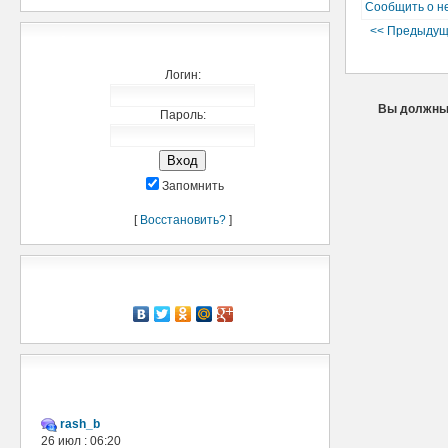
Сообщить о н
<< Предыдущ
Добро пожаловать,
Логин:
Вы должны 
Пароль:
Запомнить
[
Восстановить?
]
Рассказать о нас
Мини-чат
rash_b
26 июл : 06:20