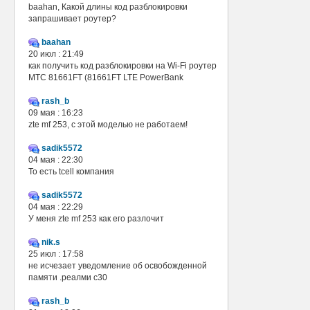
baahan, Какой длины код разблокировки
запрашивает роутер?
baahan
20 июл : 21:49
как получить код разблокировки на Wi-Fi роутер
МТС 81661FT (81661FT LTE PowerBank
rash_b
09 мая : 16:23
zte mf 253, с этой моделью не работаем!
sadik5572
04 мая : 22:30
То есть tcell компания
sadik5572
04 мая : 22:29
У меня zte mf 253 как его разлочит
nik.s
25 июл : 17:58
не исчезает уведомление об освобожденной
памяти .реалми с30
rash_b