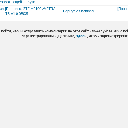
еработающей загрузке
ая [Прошивка ZTE MF190 AVETRA
[Прош
Вернуться к списку
TR V1.0.0B03]
войти, чтобы отправлять комментарии на этот сайт - пожалуйста, либо вой
зарегистрированы - [щелкните]
здесь
, чтобы зарегистрирова