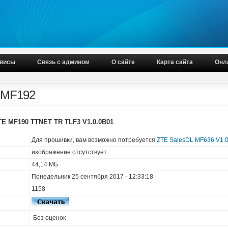
висы
Связь с админом
О сайте
Карта сайта
Онл
 MF192
E MF190 TTNET TR TLF3 V1.0.0B01
Для прошивки, вам возможно потребуется
ZTE SalesDL MF636 V1.0
изображение отсутствует
а
44,14 МБ
Понедельник 25 сентября 2017 - 12:33:18
1158
Без оценок