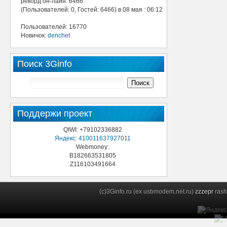
рекорд он-лайн: 6466
(Пользователей: 0, Гостей: 6466) в 08 мая : 06:12
Пользователей: 16770
Новичок:
denchet
Поиск 3Ginfo
Поддержи проект
QIWI: +79102336882
Яндекс: 410011637927011
Webmoney:
B182663531805
Z116103491664
(c)3Ginfo.ru (ex usbmodem.net.ru)
zzzepr
rash