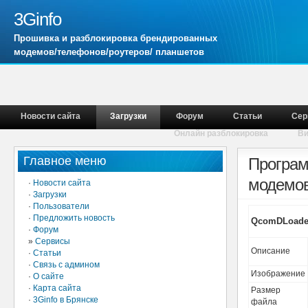
3Ginfo
Прошивка и разблокировка брендированных
модемов/телефонов/роутеров/ планшетов
Новости сайта
Загрузки
Форум
Статьи
Сер
Онлайн разблокировка
В
Главное меню
Програм
модемов
·
Новости сайта
·
Загрузки
·
Пользователи
·
Предложить новость
QcomDLoader
·
Форум
»
Сервисы
Описание
·
Статьи
·
Связь с админом
Изображение
·
О сайте
·
Карта сайта
Размер
·
3Ginfo в Брянске
файла