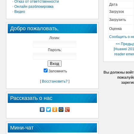
·
Отказ от ответственности
Дата
·
Онлайн разблокировка
·
Видео
Загрузок
Загрузить
Добро пожаловать,
Оценка
Сообщить о н
Логин:
<< Преды
[Huawei 20
Пароль:
reader eme
Запомнить
Вы должны войти
пожалуйс
[
Восстановить?
]
зареги
Рассказать о нас
Мини-чат