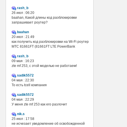
rash_b
26 июл : 06:20
baahan, Какой длины код разблокировки
запрашивает роутер?
baahan
20 июл : 21:49
как получить код разблокировки на Wi-Fi роутер
МТС 81661FT (81661FT LTE PowerBank
rash_b
09 мая : 16:23
zte mf 253, с этой моделью не работаем!
sadik5572
04 мая : 22:30
То есть tcell компания
sadik5572
04 мая : 22:29
У меня zte mf 253 как его разлочит
nik.s
25 июл : 17:58
не исчезает уведомление об освобожденной