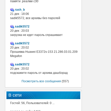
памяти .реалми с30
rash_b
21 дек : 18:06
sadik5572, все архивы без паролей
sadik5572
20 дек : 20:03
загрузка не идет пароль спрашивает
sadik5572
20 дек : 20:02
Прошивка Huawei E3372s-153 21.286.03.01.209
Megafon
sadik5572
20 дек : 20:02
подскажите пароль от архива дашборад
Посмотреть все сообщения
(557)
В сети
Гостей: 56, Пользователей: 0 ...