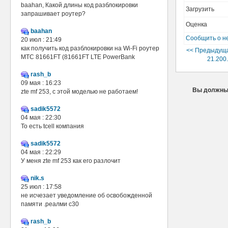
baahan, Какой длины код разблокировки
Загрузить
запрашивает роутер?
Оценка
baahan
Сообщить о н
20 июл : 21:49
как получить код разблокировки на Wi-Fi роутер
<< Предыдуща
МТС 81661FT (81661FT LTE PowerBank
21.200
rash_b
09 мая : 16:23
Вы должны 
zte mf 253, с этой моделью не работаем!
sadik5572
04 мая : 22:30
То есть tcell компания
sadik5572
04 мая : 22:29
У меня zte mf 253 как его разлочит
nik.s
25 июл : 17:58
не исчезает уведомление об освобожденной
памяти .реалми с30
rash_b