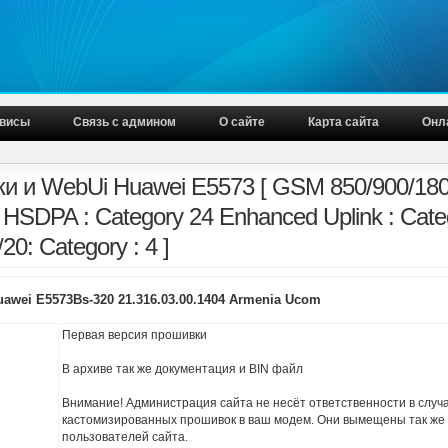
висы
Связь с админом
О сайте
Карта сайта
Онл
и и WebUi Huawei E5573 [ GSM 850/900/18
 HSDPA : Category 24 Enhanced Uplink : Cate
/20: Category : 4 ]
awei E5573Bs-320 21.316.03.00.1404 Armenia Ucom
Первая версия прошивки
В архиве так же документация и BIN файл
Внимание! Администрация сайта не несёт ответственности в случ
кастомизированных прошивок в ваш модем. Они вымещены так же
пользователей сайта.