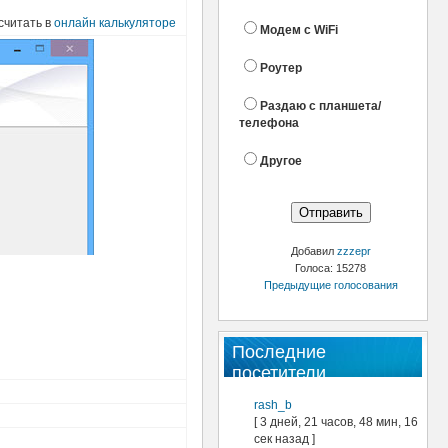
cчитать в
онлайн калькуляторе
Модем с WiFi
Роутер
Раздаю с планшета/
телефона
Другое
Добавил
zzzepr
Голоса: 15278
Предыдущие голосования
Последние
посетители
rash_b
[ 3 дней, 21 часов, 48 мин, 16
сек назад ]