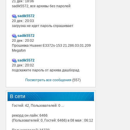
21 дек : 18:06
sadik5572, все архивы без паролей
sadik5572
20 дек : 20:03
загрузка не идет пароль спрашивает
sadik5572
20 дек : 20:02
Прошивка Huawei E3372s-153 21.286.03.01.209
Megafon
sadik5572
20 дек : 20:02
подскажите пароль от архива дашборад
Посмотреть все сообщения
(557)
В сети
Гостей: 42, Пользователей: 0 ...
рекорд он-лайн: 6466
(Пользователей: 0, Гостей: 6466) в 08 мая : 06:12