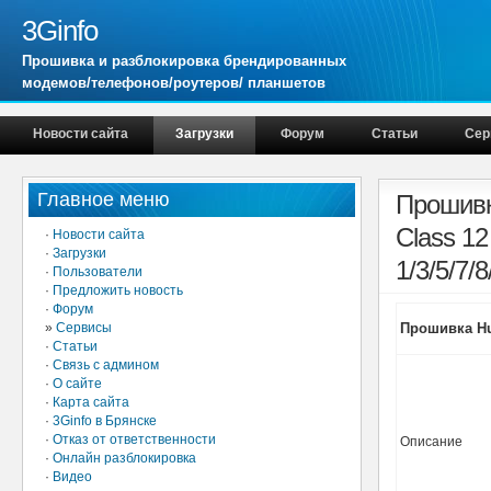
3Ginfo
Прошивка и разблокировка брендированных
модемов/телефонов/роутеров/ планшетов
Новости сайта
Загрузки
Форум
Статьи
Сер
Главное меню
Прошивк
Class 12
·
Новости сайта
·
Загрузки
1/3/5/7/8
·
Пользователи
·
Предложить новость
·
Форум
»
Сервисы
Прошивка Hu
·
Статьи
·
Связь с админом
·
О сайте
·
Карта сайта
·
3Ginfo в Брянске
·
Отказ от ответственности
Описание
·
Онлайн разблокировка
·
Видео