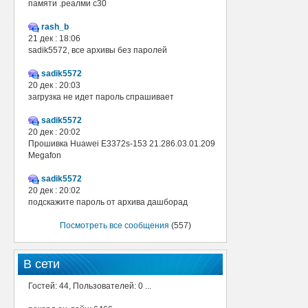
памяти .реалми с30
rash_b
21 дек : 18:06
sadik5572, все архивы без паролей
sadik5572
20 дек : 20:03
загрузка не идет пароль спрашивает
sadik5572
20 дек : 20:02
Прошивка Huawei E3372s-153 21.286.03.01.209
Megafon
sadik5572
20 дек : 20:02
подскажите пароль от архива дашборад
Посмотреть все сообщения
(557)
В сети
Гостей: 44, Пользователей: 0 ...