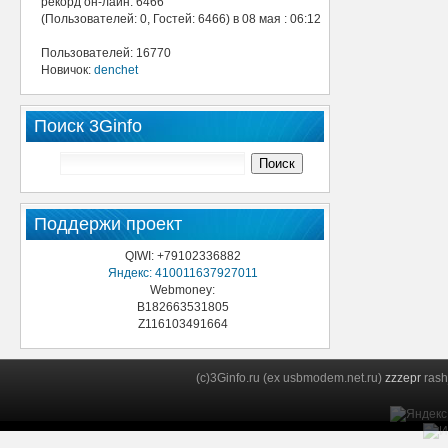
рекорд он-лайн: 6466
(Пользователей: 0, Гостей: 6466) в 08 мая : 06:12
Пользователей: 16770
Новичок:
denchet
Поиск 3Ginfo
Поддержи проект
QIWI: +79102336882
Яндекс: 410011637927011
Webmoney:
B182663531805
Z116103491664
(c)3Ginfo.ru (ex usbmodem.net.ru)
zzzepr
rash