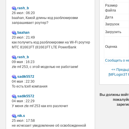
Размер
rash_b
файла
26 июл : 06:20
Дата
baahan, Какой длины код разблокировки
запрашивает роутер?
Загрузок
Загрузить
baahan
20 июл : 21:49
как получить код разблокировки на Wi-Fi роутер
Оценка
МТС 81661FT (81661FT LTE PowerBank
rash_b
Сообщить о н
09 мая : 16:23
zte mf 253, с этой моделью не работаем!
<< Преды
[MFLogin3T 
sadik5572
04 мая : 22:30
То есть tcell компания
Вы должны войти
sadik5572
пожалуйс
04 мая : 22:29
зареги
У меня zte mf 253 как его разлочит
nik.s
25 июл : 17:58
не исчезает уведомление об освобожденной