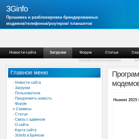
3Ginfo
Прошивка и разблокировка брендированных
модемов/телефонов/роутеров/ планшетов
Новости сайта
Загрузки
Форум
Статьи
Сер
Онлайн разблокировка
В
Главное меню
Програм
модемов
·
Новости сайта
·
Загрузки
·
Пользователи
·
Предложить новость
Huawei 2015
·
Форум
»
Сервисы
·
Статьи
·
Связь с админом
·
О сайте
·
Карта сайта
·
3Ginfo в Брянске