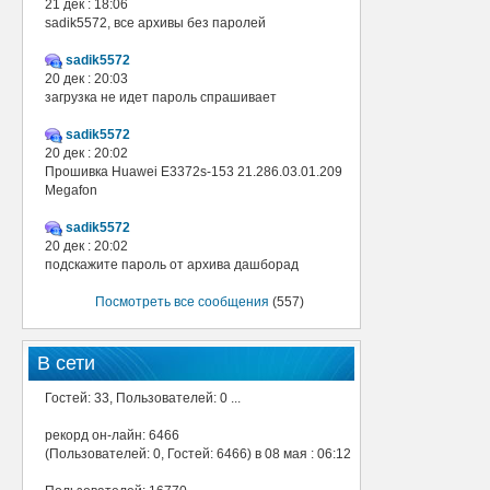
21 дек : 18:06
sadik5572, все архивы без паролей
sadik5572
20 дек : 20:03
загрузка не идет пароль спрашивает
sadik5572
20 дек : 20:02
Прошивка Huawei E3372s-153 21.286.03.01.209
Megafon
sadik5572
20 дек : 20:02
подскажите пароль от архива дашборад
Посмотреть все сообщения
(557)
В сети
Гостей: 33, Пользователей: 0 ...
рекорд он-лайн: 6466
(Пользователей: 0, Гостей: 6466) в 08 мая : 06:12