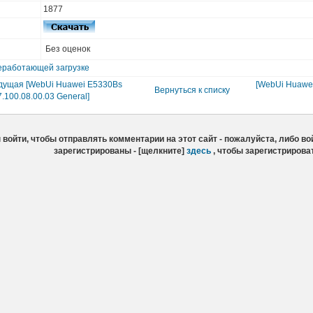
1877
Без оценок
еработающей загрузке
дущая [WebUi Huawei E5330Bs
[WebUi Huawei
Вернуться к списку
7.100.08.00.03 General]
войти, чтобы отправлять комментарии на этот сайт - пожалуйста, либо вой
зарегистрированы - [щелкните]
здесь
, чтобы зарегистрирова