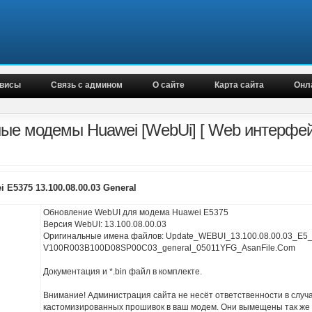
висы
Связь с админом
О сайте
Карта сайта
Онл
ые модемы Huawei [WebUi] [ Web интерфе
 E5375 13.100.08.00.03 General
Обновление WebUI для модема Huawei E5375
Версия WebUI: 13.100.08.00.03
Оригинальные имена файлов: Update_WEBUI_13.100.08.00.03_E5
V100R003B100D08SP00C03_general_05011YFG_AsanFile.Com
Документация и *.bin файл в комплекте.
Внимание! Администрация сайта не несёт ответственности в случ
кастомизированных прошивок в ваш модем. Они вымещены так же