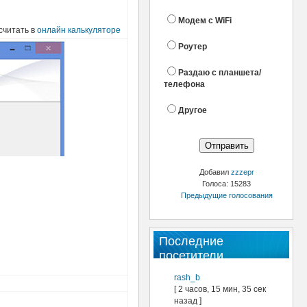
Модем с WiFi
cчитать в
онлайн калькуляторе
Роутер
Раздаю с планшета/
телефона
Другое
Добавил
zzzepr
Голоса: 15283
Предыдущие голосования
Последние
посетители
rash_b
[ 2 часов, 15 мин, 35 сек
назад ]