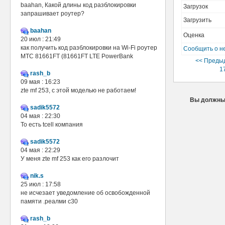
baahan, Какой длины код разблокировки
Загрузок
запрашивает роутер?
Загрузить
baahan
Оценка
20 июл : 21:49
как получить код разблокировки на Wi-Fi роутер
Сообщить о н
МТС 81661FT (81661FT LTE PowerBank
<< Преды
1
rash_b
09 мая : 16:23
zte mf 253, с этой моделью не работаем!
Вы должны 
sadik5572
04 мая : 22:30
То есть tcell компания
sadik5572
04 мая : 22:29
У меня zte mf 253 как его разлочит
nik.s
25 июл : 17:58
не исчезает уведомление об освобожденной
памяти .реалми с30
rash_b