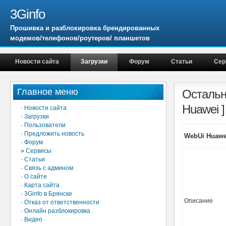
3Ginfo
Прошивка и разблокировка брендированных
модемов/телефонов/роутеров/ планшетов
Новости сайта
Загрузки
Форум
Статьи
Сер
Главное меню
Остальн
Huawei ]
·
Новости сайта
·
Загрузки
·
Пользователи
·
Предложить новость
WebUi Huawei
·
Форум
»
Сервисы
·
Статьи
·
Связь с админом
·
О сайте
·
Карта сайта
·
3Ginfo в Брянске
Описание
·
Отказ от ответственности
·
Онлайн разблокировка
·
Видео