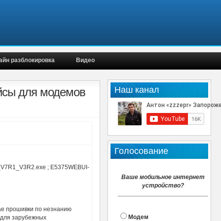
айн разблокировка
Видео
Наш канал
йсы для модемов
Голосование
_V7R1_V3R2.exe ; E5375WEBUI-
Ваше мобильное интернет
устройство?
ае прошивки по незнанию
Модем
 для зарубежных