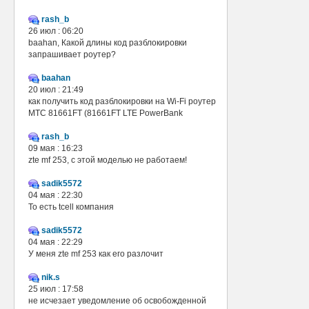
rash_b
26 июл : 06:20
baahan, Какой длины код разблокировки
запрашивает роутер?
baahan
20 июл : 21:49
как получить код разблокировки на Wi-Fi роутер
МТС 81661FT (81661FT LTE PowerBank
rash_b
09 мая : 16:23
zte mf 253, с этой моделью не работаем!
sadik5572
04 мая : 22:30
То есть tcell компания
sadik5572
04 мая : 22:29
У меня zte mf 253 как его разлочит
nik.s
25 июл : 17:58
не исчезает уведомление об освобожденной