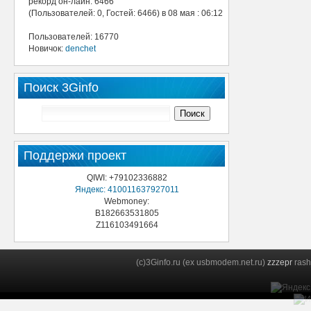
рекорд он-лайн: 6466
(Пользователей: 0, Гостей: 6466) в 08 мая : 06:12
Пользователей: 16770
Новичок:
denchet
Поиск 3Ginfo
Поддержи проект
QIWI: +79102336882
Яндекс: 410011637927011
Webmoney:
B182663531805
Z116103491664
(c)3Ginfo.ru (ex usbmodem.net.ru)
zzzepr
rash