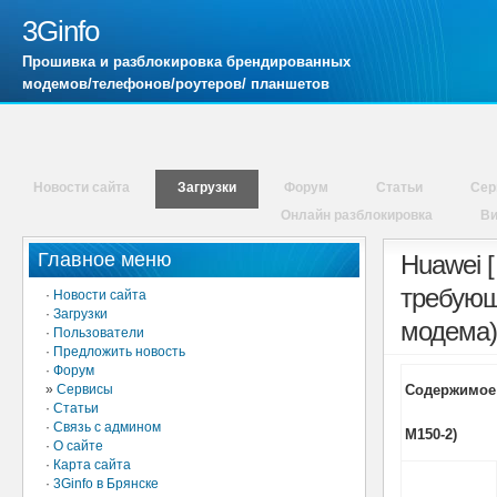
3Ginfo
Прошивка и разблокировка брендированных
модемов/телефонов/роутеров/ планшетов
Новости сайта
Загрузки
Форум
Статьи
Сер
Онлайн разблокировка
В
Главное меню
Huawei 
требующ
·
Новости сайта
·
Загрузки
модема)
·
Пользователи
·
Предложить новость
·
Форум
»
Сервисы
Содержимое 
·
Статьи
·
Связь с админом
M150-2)
·
О сайте
·
Карта сайта
·
3Ginfo в Брянске