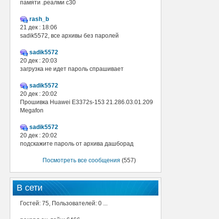
памяти .реалми с30
rash_b
21 дек : 18:06
sadik5572, все архивы без паролей
sadik5572
20 дек : 20:03
загрузка не идет пароль спрашивает
sadik5572
20 дек : 20:02
Прошивка Huawei E3372s-153 21.286.03.01.209
Megafon
sadik5572
20 дек : 20:02
подскажите пароль от архива дашборад
Посмотреть все сообщения
(557)
В сети
Гостей: 75, Пользователей: 0 ...