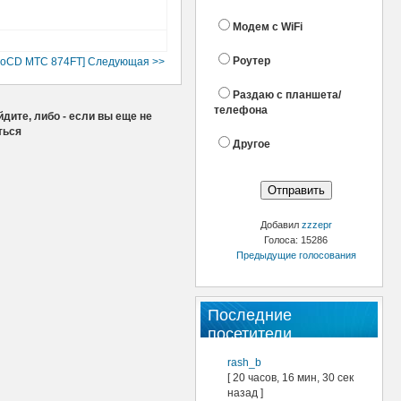
Модем с WiFi
Роутер
roCD МТС 874FT] Следующая >>
Раздаю с планшета/
телефона
дите, либо - если вы еще не
ться
Другое
Добавил
zzzepr
Голоса: 15286
Предыдущие голосования
Последние
посетители
rash_b
[ 20 часов, 16 мин, 30 сек
назад ]