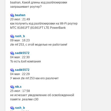
baahan, Какой длины код разблокировки
запрашивает роутер?
baahan
20 июл : 21:49
как получить код разблокировки на Wi-Fi роутер
МТС 81661FT (81661FT LTE PowerBank
rash_b
09 мая : 16:23
zte mf 253, с этой моделью не работаем!
sadik5572
04 мая : 22:30
То есть tcell компания
sadik5572
04 мая : 22:29
У меня zte mf 253 как его разлочит
nik.s
25 июл : 17:58
не исчезает уведомление об освобожденной
памяти .реалми с30
rash_b