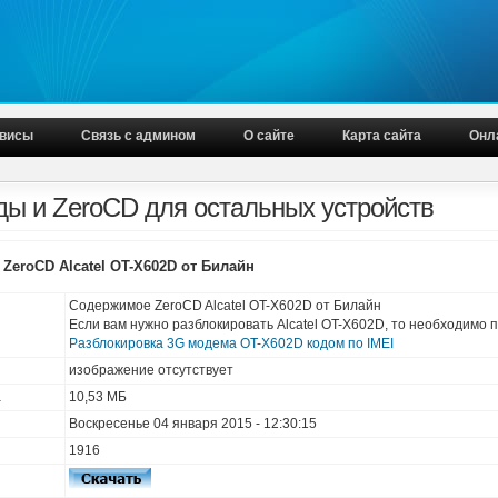
висы
Связь с админом
О сайте
Карта сайта
Онл
ы и ZeroCD для остальных устройств
ZeroCD Alcatel OT-X602D от Билайн
Содержимое ZeroCD Alcatel OT-X602D от Билайн
Если вам нужно разблокировать Alcatel OT-X602D, то необходимо 
Разблокировка 3G модема OT-X602D кодом по IMEI
изображение отсутствует
а
10,53 МБ
Воскресенье 04 января 2015 - 12:30:15
1916