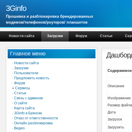
3Ginfo
Прошивка и разблокировка брендированных
модемов/телефонов/роутеров/ планшетов
Новости сайта
Загрузки
Форум
Статьи
Сер
Главное меню
Дашборд
·
Новости сайта
·
Загрузки
Содержимое 
·
Пользователи
·
Предложить новость
·
Форум
Описание
»
Сервисы
·
Статьи
·
Связь с админом
Изображение
·
О сайте
Размер файл
·
Карта сайта
Дата
·
3Ginfo в Брянске
·
Отказ от ответственности
Загрузок
·
Онлайн разблокировка
Загрузить
·
Видео