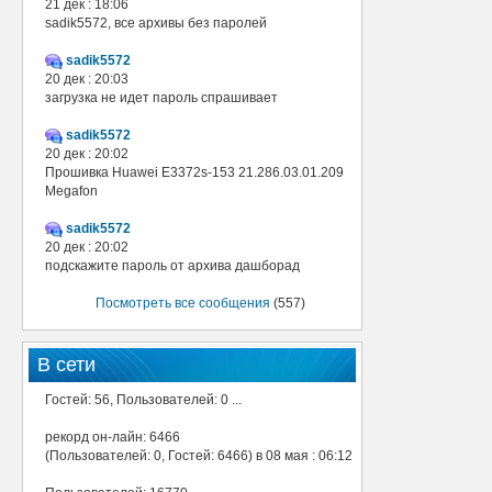
21 дек : 18:06
sadik5572, все архивы без паролей
sadik5572
20 дек : 20:03
загрузка не идет пароль спрашивает
sadik5572
20 дек : 20:02
Прошивка Huawei E3372s-153 21.286.03.01.209
Megafon
sadik5572
20 дек : 20:02
подскажите пароль от архива дашборад
Посмотреть все сообщения
(557)
В сети
Гостей: 56, Пользователей: 0 ...
рекорд он-лайн: 6466
(Пользователей: 0, Гостей: 6466) в 08 мая : 06:12